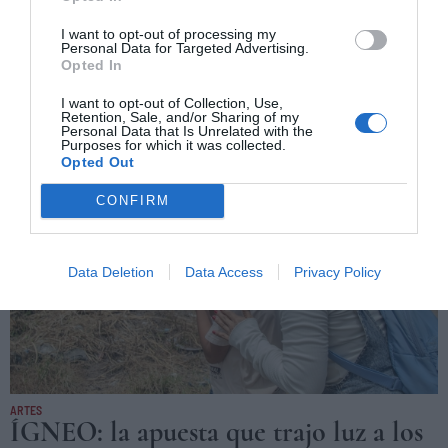
IDEAS
Un pueblo que se resiste a irse
I want to opt-out of processing my
Personal Data for Targeted Advertising.
En el Pacífico colombiano, el océano gana terreno y erosiona
Opted In
la costa de Juanchaco y los pueblos vecinos. Las comunidades
reorganizan su vida para no perder el lugar que habitan.
I want to opt-out of Collection, Use,
Retention, Sale, and/or Sharing of my
MARIO TORO QUINTERO
JUANCHACO (COLOMBIA)
26/12/2025
Personal Data that Is Unrelated with the
Purposes for which it was collected.
Opted Out
CONFIRM
Data Deletion
Data Access
Privacy Policy
ARTES
ÍGNEO: la apuesta que trajo luz a los