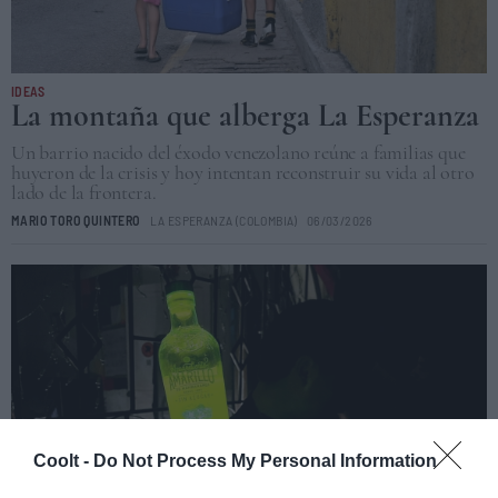
IDEAS
La montaña que alberga La Esperanza
Un barrio nacido del éxodo venezolano reúne a familias que
huyeron de la crisis y hoy intentan reconstruir su vida al otro
lado de la frontera.
MARIO TORO QUINTERO
LA ESPERANZA (COLOMBIA)
06/03/2026
Coolt -
Do Not Process My Personal Information