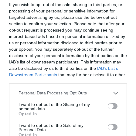
If you wish to opt-out of the sale, sharing to third parties, or
IDEAS
processing of your personal or sensitive information for
Aguardiente sin fronteras en
targeted advertising by us, please use the below opt-out
Colombia
section to confirm your selection. Please note that after your
opt-out request is processed you may continue seeing
De bebida nacional a símbolo en disputa. El licor más popular
interest-based ads based on personal information utilized by
del país entra en una nueva era tras la caída del monopolio
us or personal information disclosed to third parties prior to
regional y la apertura del mercado.
your opt-out. You may separately opt-out of the further
HÉCTOR ESTEPA
BOGOTÁ
09/02/2026
disclosure of your personal information by third parties on the
IAB’s list of downstream participants. This information may
also be disclosed by us to third parties on the
IAB’s List of
Downstream Participants
that may further disclose it to other
third parties.
Personal Data Processing Opt Outs
I want to opt-out of the Sharing of my
personal data.
Opted In
I want to opt-out of the Sale of my
Personal Data.
Opted In