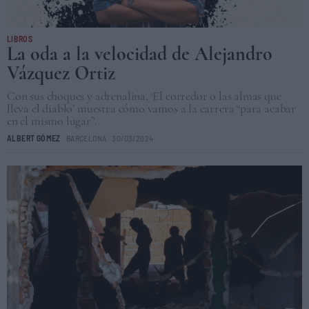
LIBROS
La oda a la velocidad de Alejandro
Vázquez Ortiz
Con sus choques y adrenalina, ‘El corredor o las almas que
lleva el diablo’ muestra cómo vamos a la carrera “para acabar
en el mismo lugar”.
ALBERT GÓMEZ
BARCELONA
30/03/2024