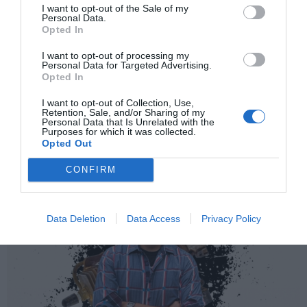
I want to opt-out of the Sale of my
Personal Data.
Opted In
LIBROS
I want to opt-out of processing my
Mónica Ojeda: “El miedo me llevó a la
Personal Data for Targeted Advertising.
Opted In
escritura”
I want to opt-out of Collection, Use,
La autora ecuatoriana reivindica la creación como forma de
Retention, Sale, and/or Sharing of my
resistencia. Ahora nos invita a bailar bajo un volcán en
Personal Data that Is Unrelated with the
Purposes for which it was collected.
‘Chamanes eléctricos en la fiesta del sol’.
Opted Out
DANIEL R. CARUNCHO
BARCELONA
04/04/2024
CONFIRM
Data Deletion
Data Access
Privacy Policy