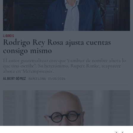
LIBROS
Rodrigo Rey Rosa ajusta cuentas
consigo mismo
El autor guatemalteco cree que “cambiar de nombre altera lo
que uno escribe”. Su heterónimo, Rupert Ranke, reaparece
ahora en ‘Metempsicosis’.
ALBERT GÓMEZ
BARCELONA
01/05/2024