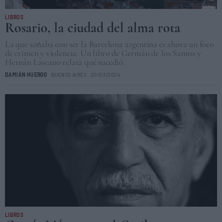
LIBROS
Rosario, la ciudad del alma rota
La que soñaba con ser la Barcelona argentina es ahora un foco
de crimen y violencia. Un libro de Germán de los Santos y
Hernán Lascano relata qué sucedió.
DAMIÁN HUERGO
BUENOS AIRES
20/03/2024
LIBROS