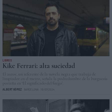
LIBROS
Kike Ferrari: alta suciedad
El autor, un referente de la novela negra que trabaja de
limpiador en el metro, señala la podredumbre de la burguesía
porteña en ‘El significado del fuego’.
ALBERT GÓMEZ
BARCELONA
15/07/2024