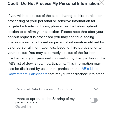
Coolt -
Do Not Process My Personal Information
If you wish to opt-out of the sale, sharing to third parties, or
processing of your personal or sensitive information for
LIBROS
targeted advertising by us, please use the below opt-out
Rodrigo Fresán: “La idea de que la
section to confirm your selection. Please note that after your
ficción es mentira es ridícula”
opt-out request is processed you may continue seeing
interest-based ads based on personal information utilized by
El escritor argentino detalla las claves de ‘El estilo de los
us or personal information disclosed to third parties prior to
elementos’, novela sobre un lector clandestino que tiene mucho
your opt-out. You may separately opt-out of the further
de autobiografía.
disclosure of your personal information by third parties on the
LALA TOUTONIAN
BUENOS AIRES
08/04/2024
IAB’s list of downstream participants. This information may
also be disclosed by us to third parties on the
IAB’s List of
Downstream Participants
that may further disclose it to other
third parties.
Personal Data Processing Opt Outs
I want to opt-out of the Sharing of my
personal data.
Opted In