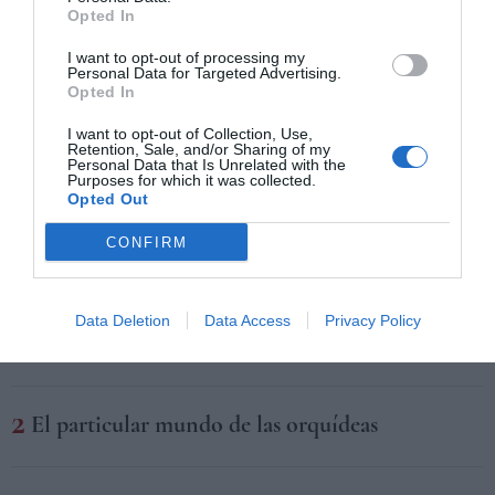
Opted In
LIBROS
Pola Oloixarac descose el traje nuevo
I want to opt-out of processing my
del emperador
Personal Data for Targeted Advertising.
Opted In
La escritora habla de su ‘Galería de celebridades argentinas’,
I want to opt-out of Collection, Use,
donde desnuda a figuras de la política actual como Javier
Retention, Sale, and/or Sharing of my
Milei.
Personal Data that Is Unrelated with the
Purposes for which it was collected.
BUENOS AIRES
01/07/2023
Opted Out
CONFIRM
LO MÁS LEÍDO
Data Deletion
Data Access
Privacy Policy
Una familia contra el olvido
El particular mundo de las orquídeas