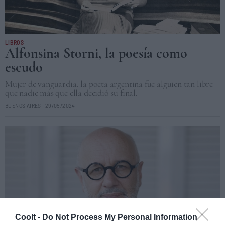
LIBROS
Alfonsina Storni, la poesía como
escudo
Mujer de vanguardia, la poeta argentina fue alguien tan libre
que nadie más que ella decidió su final.
BUENOS AIRES
29/05/2024
Coolt -
Do Not Process My Personal Information