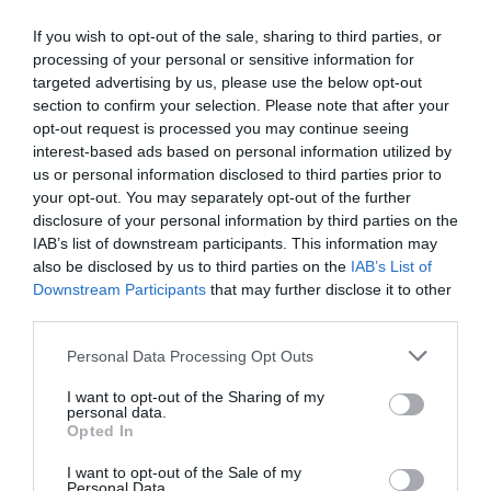
If you wish to opt-out of the sale, sharing to third parties, or
LIBROS
processing of your personal or sensitive information for
Rodrigo Fresán: “La idea de que la
targeted advertising by us, please use the below opt-out
ficción es mentira es ridícula”
section to confirm your selection. Please note that after your
opt-out request is processed you may continue seeing
El escritor argentino detalla las claves de ‘El estilo de los
interest-based ads based on personal information utilized by
elementos’, novela sobre un lector clandestino que tiene mucho
us or personal information disclosed to third parties prior to
de autobiografía.
your opt-out. You may separately opt-out of the further
BUENOS AIRES
08/04/2024
disclosure of your personal information by third parties on the
IAB’s list of downstream participants. This information may
also be disclosed by us to third parties on the
IAB’s List of
Downstream Participants
that may further disclose it to other
third parties.
Personal Data Processing Opt Outs
I want to opt-out of the Sharing of my
personal data.
Opted In
I want to opt-out of the Sale of my
Personal Data.