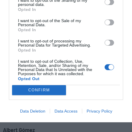
I want to opt-out of the Sharing of my
personal data.
Mantente informado con las últimas noticias de actualidad.
Opted In
ACTIVAR AHORA
I want to opt-out of the Sale of my
Personal Data.
TE PUEDE INTERESAR...
Opted In
Kike Ferrari: alta suciedad
I want to opt-out of processing my
Personal Data for Targeted Advertising.
Opted In
Maximiliano Barrientos: coches,
I want to opt-out of Collection, Use,
monstruos y ‘black metal’
Retention, Sale, and/or Sharing of my
Personal Data that Is Unrelated with the
Purposes for which it was collected.
Opted Out
CONFIRM
escritores
literatura
México
entrevistas
Penguin Random House
Data Deletion
Data Access
Privacy Policy
Albert Gómez