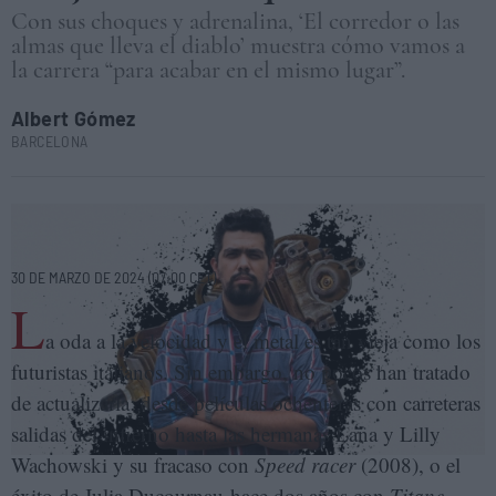
Con sus choques y adrenalina, ‘El corredor o las
almas que lleva el diablo’ muestra cómo vamos a
la carrera “para acabar en el mismo lugar”.
Albert Gómez
BARCELONA
El escritor mexicano Alejandro Vázquez Ortiz. ELENA CANTÓN/FOTO:
OMAR LÓPEZ
30 DE MARZO DE 2024 (07:00 CET)
L
a oda a la velocidad y el metal es tan vieja como los
futuristas italianos. Sin embargo, no pocos han tratado
de actualizarla: desde películas ochenteras con carreteras
salidas del infierno hasta las hermanas Lana y Lilly
Wachowski y su fracaso con
Speed racer
(2008), o el
éxito de Julia Ducournau hace dos años con
Titane
,