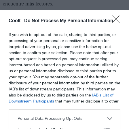
encuentre más lectores.
- Desde que soy editor, soy muy poco escritor.
Coolt -
Do Not Process My Personal Information
¿Cómo compaginas la labor de tu carrera literaria
con la editorial?
If you wish to opt-out of the sale, sharing to third parties, or
processing of your personal or sensitive information for
- Ambos mundos son muy absorbentes, es como tener
targeted advertising by us, please use the below opt-out
section to confirm your selection. Please note that after your
que ir eligiendo una cosa o la otra. Intento mantener un
opt-out request is processed you may continue seeing
equilibrio. Tenemos una editorial pequeña que es
interest-based ads based on personal information utilized by
An.alfa.beta, con unos 30 títulos en unos 10 años.
us or personal information disclosed to third parties prior to
your opt-out. You may separately opt-out of the further
Tampoco es una gran empresa, pero ahí he aprendido
disclosure of your personal information by third parties on the
muchas cosas: a ser puntual, a ser profesional, a trabajar
IAB’s list of downstream participants. This information may
con autores… Es un reto compaginarlo, más si trabajas
also be disclosed by us to third parties on the
IAB’s List of
Downstream Participants
that may further disclose it to other
en un reto añadido como el motor, pero se trata de
third parties.
seguir hacia delante, como el corredor.
Personal Data Processing Opt Outs
Añadir
Coolt
como fuente preferida de Google.