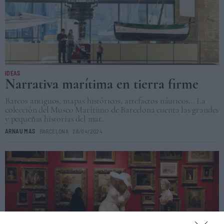
IDEAS
Narrativa marítima en tierra firme
Barcos antiguos, mapas históricos, artefactos náuticos… La
colección del Museo Marítimo de Barcelona cuenta las grandes
y pequeñas historias del mar.
ARNAU MAS
BARCELONA
26/04/2024