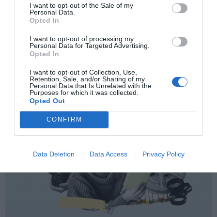
I want to opt-out of the Sale of my
Personal Data.
Opted In
ARTES
I want to opt-out of processing my
Tàpies, la gran travesía
Personal Data for Targeted Advertising.
Opted In
El Museo Reina Sofía de Madrid celebra el centenario del
nacimiento del artista catalán con la mayor retrospectiva de
I want to opt-out of Collection, Use,
Retention, Sale, and/or Sharing of my
su obra hasta la fecha.
Personal Data that Is Unrelated with the
Purposes for which it was collected.
ALBERT MONTAGUT
MADRID
20/02/2024
Opted Out
CONFIRM
Data Deletion
Data Access
Privacy Policy