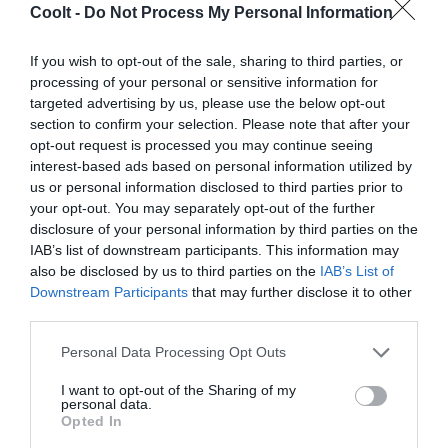
Coolt -
Do Not Process My Personal Information
If you wish to opt-out of the sale, sharing to third parties, or
processing of your personal or sensitive information for
LIBROS
targeted advertising by us, please use the below opt-out
El misterio del mayor robo de arte de
section to confirm your selection. Please note that after your
Argentina
opt-out request is processed you may continue seeing
interest-based ads based on personal information utilized by
En 1980, en plena dictadura, unos ladrones sustrajeron un
us or personal information disclosed to third parties prior to
botín millonario del Museo de Bellas Artes de Buenos Aires.
your opt-out. You may separately opt-out of the further
Un libro investiga ahora ese golpe.
disclosure of your personal information by third parties on the
FERNANDA SÁNDEZ
BUENOS AIRES
28/03/2024
IAB’s list of downstream participants. This information may
also be disclosed by us to third parties on the
IAB’s List of
Downstream Participants
that may further disclose it to other
third parties.
Personal Data Processing Opt Outs
I want to opt-out of the Sharing of my
personal data.
Opted In