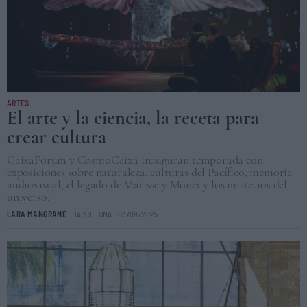
ARTES
El arte y la ciencia, la receta para
crear cultura
CaixaForum y CosmoCaixa inauguran temporada con
exposiciones sobre naturaleza, culturas del Pacífico, memoria
audiovisual, el legado de Matisse y Monet y los misterios del
universo.
LARA MANGRANÉ
BARCELONA
03/09/2025