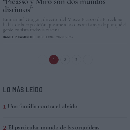
“Picasso y Miró son dos mundos
distintos”
Emmanuel Guigon, director del Museo Picasso de Barcelona,
habla de la exposición que une a los dos artistas y de por qué el
genio cubista todavía fascina.
DANIEL R. CARUNCHO
BARCELONA
26/10/2023
1
2
3
LO MÁS LEÍDO
Una familia contra el olvido
El particular mundo de las orquídeas