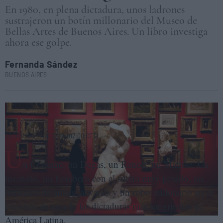
En 1980, en plena dictadura, unos ladrones
sustrajeron un botín millonario del Museo de
Bellas Artes de Buenos Aires. Un libro investiga
ahora ese golpe.
Fernanda Sández
BUENOS AIRES
Sala Guerrico del Museo Nacional de Bellas Artes de Buenos Aires.
MNBA
28 DE MARZO DE 2024 (07:00 CET)
U
n Cézanne, un Degas, un Renoir, un Matisse. Un
incendio, un bombero con el sueño muy pesado, un
traficante de armas taiwanés y un robo millonario en el
contexto de una de las dictaduras más sangrientas de
América Latina.