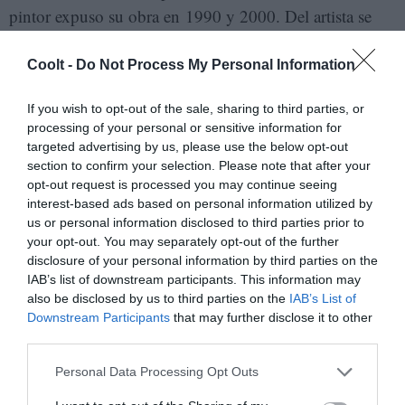
pintor expuso su obra en 1990 y 2000. Del artista se
dijo en la
exposición del año 2000
—comisariada
también por Borja-Villel— que existía “en su trabajo
Coolt -
Do Not Process My Personal Information
una preocupación por trascender la pintura, una
If you wish to opt-out of the sale, sharing to third parties, or
intencionalidad metafísica y un deseo de descubrir la
processing of your personal or sensitive information for
naturaleza de los materiales, transformar las sustancias y
targeted advertising by us, please use the below opt-out
dar sentido a la vida. Su técnica aditiva y la obsesiva
section to confirm your selection. Please note that after your
opt-out request is processed you may continue seeing
repetición de un número reducido de objetos y motivos,
interest-based ads based on personal information utilized by
como sillas, puertas, ventanas, zapatillas, pies, se unen a
us or personal information disclosed to third parties prior to
las caligrafías y signos, especialmente a las cruces o las
your opt-out. You may separately opt-out of the further
disclosure of your personal information by third parties on the
iniciales
A
y
T
”.
IAB’s list of downstream participants. This information may
also be disclosed by us to third parties on the
IAB’s List of
Downstream Participants
that may further disclose it to other
third parties.
Personal Data Processing Opt Outs