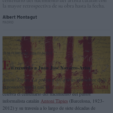
centenario del nacimiento del artista catalán con
la mayor retrospectiva de su obra hasta la fecha.
Albert Montagut
MADRID
Detalle de la obra 'L'esperit català', de Antoni Tàpies (1971), expuesta en
el Museo Reina Sofía de Madrid. A.M.
20 DE FEBRERO DE 2024 (17:34 CET)
E
n recuerdo a Juan José Navarro-Arisa
Antoni Tàpies. La práctica del arte
es el nombre de la
exposición con la que el
Museo Reina Sofía de Madrid
celebra el centenario del nacimiento del pintor
informalista catalán
Antoni Tàpies
(Barcelona, 1923-
2012) y su travesía a lo largo de siete décadas de