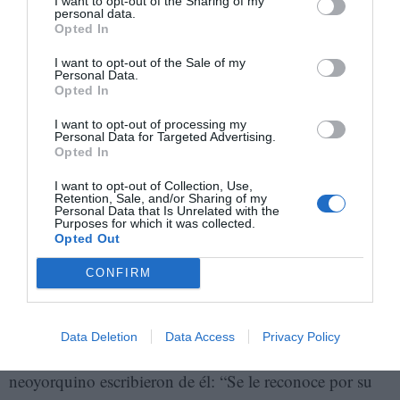
I want to opt-out of the Sharing of my
personal data.
Opted In
I want to opt-out of the Sale of my
Personal Data.
Opted In
I want to opt-out of processing my
Personal Data for Targeted Advertising.
Opted In
I want to opt-out of Collection, Use,
Manuel Borja Villel, atendiendo a la prensa en la exposición, este
Retention, Sale, and/or Sharing of my
martes. A. M.
Personal Data that Is Unrelated with the
Purposes for which it was collected.
Opted Out
Tàpies siempre ha sido considerado como una fuerte
CONFIRM
influencia en la historia del arte contemporáneo. Ya en
1991, antes de sus dos exposiciones en el Reina Sofía,
y con ocasión de una muestra en el Museo de Arte
Data Deletion
Data Access
Privacy Policy
Moderno (MoMA), los comisarios del museo
neoyorquino escribieron de él: “Se le reconoce por su