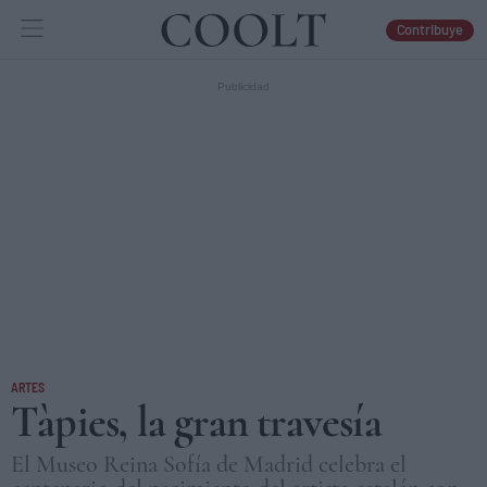
Contribuye
IDEAS
ARTES
LIBROS
ARTES
Tàpies, la gran travesía
El Museo Reina Sofía de Madrid celebra el