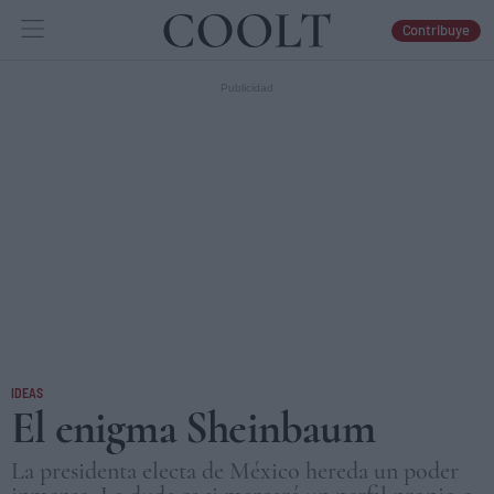
Contribuye
IDEAS
ARTES
LIBROS
IDEAS
El enigma Sheinbaum
La presidenta electa de México hereda un poder