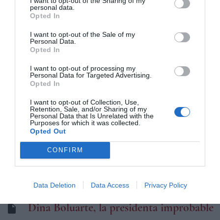
I want to opt-out of the Sharing of my
personal data.
Opted In
Añadir
Coolt
como fuente preferida de Google.
I want to opt-out of the Sale of my
Mantente informado con las últimas noticias de actualidad.
Personal Data.
ACTIVAR AHORA
Opted In
I want to opt-out of processing my
TE PUEDE INTERESAR...
Personal Data for Targeted Advertising.
Opted In
La ultraderecha no despega (por ahora)
I want to opt-out of Collection, Use,
en México
Retention, Sale, and/or Sharing of my
Personal Data that Is Unrelated with the
Purposes for which it was collected.
Opted Out
El difícil reto de Daniel Noboa en
Ecuador
CONFIRM
¿Quién quiere ser Nayib Bukele?
Data Deletion
Data Access
Privacy Policy
Dina Boluarte, la presidenta improbable