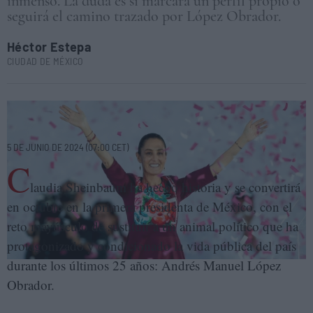
inmenso. La duda es si marcará un perfil propio o
seguirá el camino trazado por López Obrador.
Héctor Estepa
CIUDAD DE MÉXICO
Claudia Sheinbaum, en un mitin en Ciudad de México, el pasado 1 de
marzo. EFE/ISAAC ESQUIVEL
5 DE JUNIO DE 2024 (07:00 CET)
C
laudia Sheinbaum ha hecho historia y se convertirá
en octubre en la primera presidenta de México, con el
reto mayúsculo de sustituir a un animal político que ha
protagonizado y condicionado la vida pública del país
durante los últimos 25 años: Andrés Manuel López
Obrador.