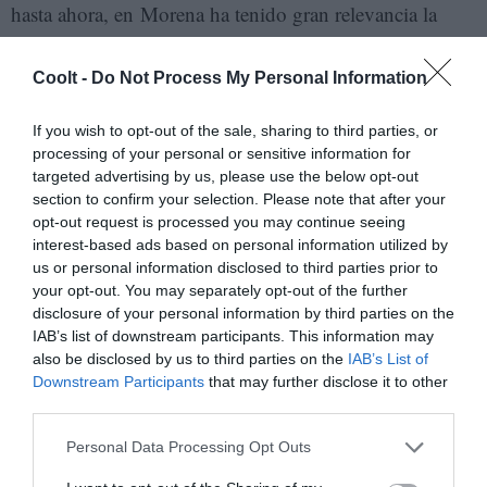
hasta ahora, en Morena ha tenido gran relevancia la
palabra de una sola persona, el presidente, mientras que
en el PRI los mandatarios tenían una influencia más
Coolt -
Do Not Process My Personal Information
limitada tanto antes de llegar al cargo como después de
If you wish to opt-out of the sale, sharing to third parties, or
dejarlo.
processing of your personal or sensitive information for
targeted advertising by us, please use the below opt-out
De momento, Sheinbaum ha asegurado que continuará
section to confirm your selection. Please note that after your
con las conferencias matutinas de prensa, donde el
opt-out request is processed you may continue seeing
presidente marca agenda y difunde su mensaje, aunque
interest-based ads based on personal information utilized by
us or personal information disclosed to third parties prior to
no se descarta que sus intervenciones sean más cortas.
your opt-out. You may separately opt-out of the further
disclosure of your personal information by third parties on the
El desafío para Sheinbaum es considerable. Tiene que
IAB’s list of downstream participants. This information may
llenar el vacío que va a dejar una personalidad tan
also be disclosed by us to third parties on the
IAB’s List of
Downstream Participants
that may further disclose it to other
arrolladora, para lo bueno y para lo malo, como la de
third parties.
López Obrador, consciente de que no tiene el mismo
Personal Data Processing Opt Outs
carisma. El sillón presidencial es un privilegio, pero
puede convertirse también en un caramelo envenenado.