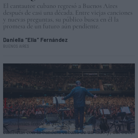
El cantautor cubano regresó a Buenos Aires
después de casi una década. Entre viejas canciones
y nuevas preguntas, su público busca en él la
promesa de un futuro aún pendiente.
Daniella “Ella” Fernández
BUENOS AIRES
Silvio Rodríguez saluda al público en su regreso a Buenos Aires tras
casi una década, durante su concierto en el Movistar Arena el 11 de
octubre de 2025. KALORAN SANTOS CABRERA
24 DE NOVIEMBRE DE 2025 (07:48 CET)
L
lueve en Buenos Aires. Poco, pero lo suficiente
como para que sea mínimo el número de vendedores
ambulantes frente al Movistar Arena. Algunos ofrecen
camisetas con la bandera cubana de un lado y, del otro,