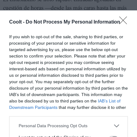
cuestión de horas —desde las más caras hasta las más
baratas— para los tres conciertos del 11, 12 y 21 de
Coolt -
Do Not Process My Personal Information
octubre. “¿A saber cuándo vuelve?”, escuché decir a
más de uno que tarjeteó con los ojos cerrados.
If you wish to opt-out of the sale, sharing to third parties, or
processing of your personal or sensitive information for
targeted advertising by us, please use the below opt-out
section to confirm your selection. Please note that after your
opt-out request is processed you may continue seeing
interest-based ads based on personal information utilized by
us or personal information disclosed to third parties prior to
your opt-out. You may separately opt-out of the further
disclosure of your personal information by third parties on the
IAB’s list of downstream participants. This information may
also be disclosed by us to third parties on the
IAB’s List of
Downstream Participants
that may further disclose it to other
third parties.
El público del Movistar Arena de Buenos Aires escucha atento a Silvio
Rodríguez. KALOIAN SANTOS CABRERA
Personal Data Processing Opt Outs