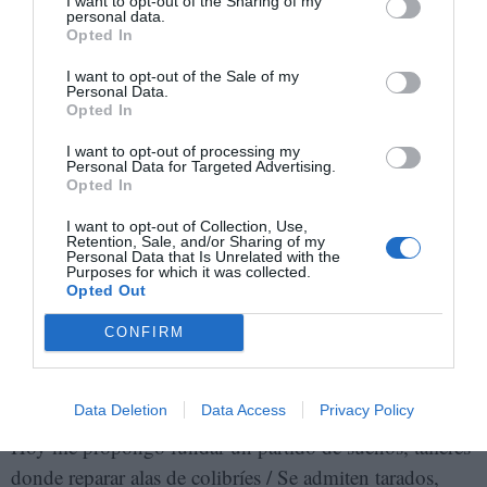
I want to opt-out of the Sharing of my
…
personal data.
Opted In
A las 9:30 de la noche se apagan las luces en el
I want to opt-out of the Sale of my
Personal Data.
Movistar Arena. El silencio dura apenas unos segundos,
Opted In
interrumpido por varios “¡Viva Cuba Libre!” que
I want to opt-out of processing my
surgieron desde distintos sectores del público; “¡Te
Personal Data for Targeted Advertising.
Opted In
amamos, Silvio!” y un inesperado “¡Viva Fidel!” del
hombre sentado detrás mío. Acto seguido, entran en
I want to opt-out of Collection, Use,
Retention, Sale, and/or Sharing of my
escena, uno por uno, los músicos de la banda, entre
Personal Data that Is Unrelated with the
Purposes for which it was collected.
ellos su esposa Niurka González en la flauta y su hija
Opted Out
Malva en el piano.
CONFIRM
La entrada final fue la de un Silvio Rodríguez de 78
años, quien en cuestión de minutos comenzó a cantar:
Data Deletion
Data Access
Privacy Policy
Hoy me propongo fundar un partido de sueños, talleres
donde reparar alas de colibríes / Se admiten tarados,