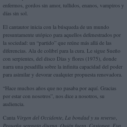
enfermos, gordos sin amor, tullidos, enanos, vampiros y
días sin sol.
El cantautor inicia con la búsqueda de un mundo
presuntamente utópico para aquellos defenestrados por
la sociedad: un “partido” que reúne más allá de las
diferencias. Ala de colibrí para la cura. Le sigue Sueño
con serpientes, del disco Días y flores (1975), donde
narra una pesadilla sobre la infinita capacidad del poder
para asimilar y devorar cualquier propuesta renovadora.
“Hace muchos años que no pasaba por aquí. Gracias
por estar con nosotros”, nos dice a nosotros, su
audiencia.
Canta
Virgen del Occidente
,
La bondad y su reverso
,
Pequeña serenata diurna
,
Quién fuera
,
Casiopea
,
Eva
,