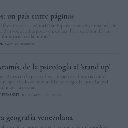
s: un país entre páginas
café en Caracas a editorial en España, este sello suma más de
ue dan voz a la diáspora venezolana. Para su editor, David
 libros tienen vida propia”.
RA
CARACAS
08/08/2025
ramís, de la psicología al 'stand up'
os Aires con lo justo y hoy convierte su historia como
un espectáculo de humor. El desarraigo, la ansiedad y el
 su materia prima.
A” FERNÁNDEZ
BUENOS AIRES
25/07/2025
a geografía venezolana
llones de personas repartidas en 90 países, el sociólogo