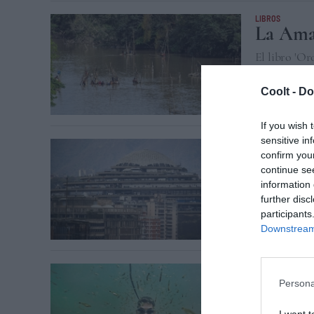
LIBROS
La Amaz
El libro 'Or
zonas de min
de las mafias
Coolt -
Do
FRANCISCO OLI
If you wish 
sensitive in
IDEAS
La espi
confirm you
continue se
El edificio 
information 
convertido e
further disc
futuro?
participants
KAORU YONEKU
Downstream 
IDEAS
Las ave
Persona
piraña’