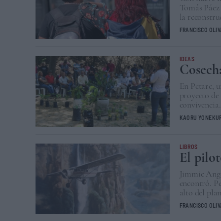
Tomás Páez 
la reconstru
FRANCISCO OLI
IDEAS
Cosecha
En Petare, u
proyecto de 
convivencia.
KAORU YONEKU
LIBROS
El pilo
Jimmie Ange
encontró. Pe
alto del plan
FRANCISCO OLI