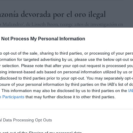
onía devorada por el oro ilegal
o Malandro', de Lisseth Boon, recoge años de investigación en
ería al sur de Venezuela, con crudos relatos sobre el dominio
.
 Not Process My Personal Information
VARES
CARACAS
09/05/2025
to opt-out of the sale, sharing to third parties, or processing of your per
formation for targeted advertising by us, please use the below opt-out s
ral maldita de El Helicoide
r selection. Please note that after your opt-out request is processed y
eing interest-based ads based on personal information utilized by us or
que tenía que simbolizar la modernidad de Venezuela acabó
disclosed to third parties prior to your opt-out. You may separately opt-
n centro de tortura y represión. ¿Qué usos debería tener en el
losure of your personal information by third parties on the IAB’s list of
. This information may also be disclosed by us to third parties on the
IA
RA
CARACAS
08/11/2024
Participants
that may further disclose it to other third parties.
nturas fotográficas del ‘hombre
l Data Processing Opt Outs