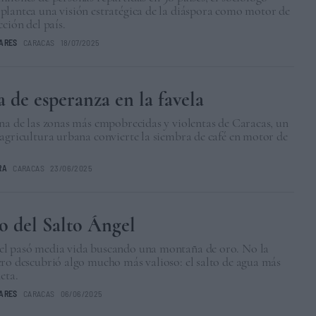
plantea una visión estratégica de la diáspora como motor de
cción del país.
VARES
CARACAS
18/07/2025
 de esperanza en la favela
na de las zonas más empobrecidas y violentas de Caracas, un
agricultura urbana convierte la siembra de café en motor de
RA
CARACAS
23/06/2025
to del Salto Ángel
l pasó media vida buscando una montaña de oro. No la
ro descubrió algo mucho más valioso: el salto de agua más
eta.
VARES
CARACAS
06/06/2025