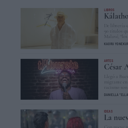
LIBROS
Kálatho
De librería-
90 títulos q
Malavé, “los
KAORU YONEKU
ARTES
César A
Llegó a Buen
migrante en 
racismo son
DANIELLA “ELL
IDEAS
La nuev
Con nueve mi