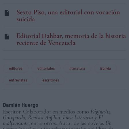
Sexto Piso, una editorial con vocación
suicida
Editorial Dahbar, memoria de la historia
reciente de Venezuela
editores
editoriales
literatura
Bolivia
entrevistas
escritores
Damián Huergo
Escritor. Colaborador en medios como
Página/12,
Gatopardo, Revista Anfibia
,
Iowa Literaria
y
El
malpensante
, entre otros. Autor de las novelas
Un
verano
(2015) y
La ley primera
(2022) y del libro de