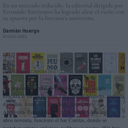
En un mercado reducido, la editorial dirigida por
Fernando Barrientos ha logrado alzar el vuelo con
su apuesta por la literatura autóctona.
Damián Huergo
BUENOS AIRES
Algunos de los libros de la editorial boliviana El Cuervo. ELENA
CANTÓN
29 DE FEBRERO DE 2024 (08:05 CET)
T
arija es la capital de la provincia de Cercado,
ubicada al sur de Bolivia. Una ciudad pequeña, rodeada
de valles, fronteriza, que linda con el norte de
Argentina. En una de sus calles laterales, durante los
años noventa, funcionó el bar Caretas, donde se
juntaban artistas, músicos, políticos y poetas. “Un bar