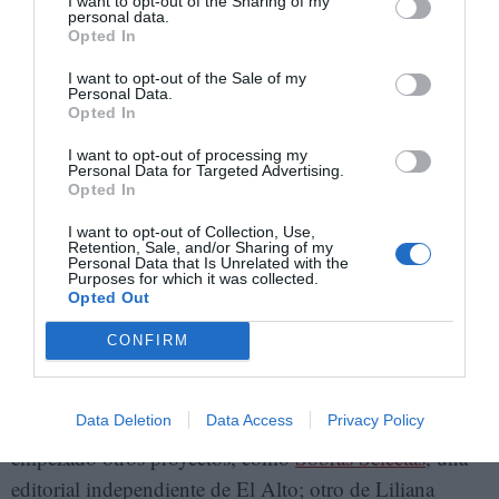
I want to opt-out of the Sharing of my
Estado. Y es un poco triste. Justamente porque es un
personal data.
área que necesita inyección de presupuesto, de políticas
Opted In
públicas, porque hay una tarea pendiente de
I want to opt-out of the Sale of my
Personal Data.
democratizar el acceso a la cultura en Bolivia.
Opted In
- Pronto cumplen 15 años, ¿encontrás cambios en el
I want to opt-out of processing my
Personal Data for Targeted Advertising.
mercado editorial de Bolivia?
Opted In
I want to opt-out of Collection, Use,
- Varios. Cuando empezamos no había muchas mujeres
Retention, Sale, and/or Sharing of my
Personal Data that Is Unrelated with the
ni conciencia de eso. Solo se publicaban hombres. Ese
Purposes for which it was collected.
cambio ha impactado en nosotros, en nuestro trabajo, y
Opted Out
también en el mercado. Hay más autoras, más
CONFIRM
reconocidas. Otro cambio es que cuando nosotros
empezamos no había otros proyectos activos ni
Data Deletion
Data Access
Privacy Policy
constantes. A partir de hace siete u ocho años han
empezado otros proyectos, como
Sobras Selectas
, una
editorial independiente de El Alto; otro de Liliana