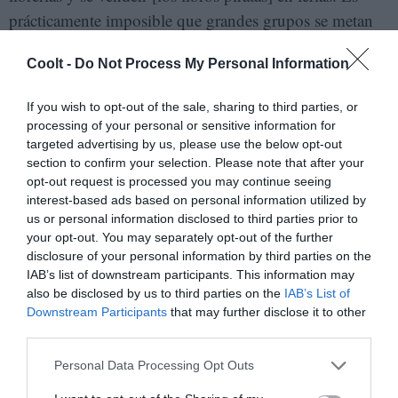
prácticamente imposible que grandes grupos se metan
acá”.
Coolt -
Do Not Process My Personal Information
- ¿Cómo es la relación de las editoriales bolivianas
If you wish to opt-out of the sale, sharing to third parties, or
con el Estado?
processing of your personal or sensitive information for
targeted advertising by us, please use the below opt-out
- Creo que hubo una época, hace como 10 años, en la
section to confirm your selection. Please note that after your
que el Ministerio de Cultura hacía proyectos interesantes
opt-out request is processed you may continue seeing
interest-based ads based on personal information utilized by
en todas las áreas. Nosotros propusimos un proyecto
us or personal information disclosed to third parties prior to
piloto en 2013 que se llamaba la Biblioteca
your opt-out. You may separately opt-out of the further
Plurinacional, que luego la retomaron desde el Estado y
disclosure of your personal information by third parties on the
IAB’s list of downstream participants. This information may
llamaron la
Biblioteca del Bicentenario
, que sigue a un
also be disclosed by us to third parties on the
IAB’s List of
ritmo lento, donde van a publicar los 200 títulos más
Downstream Participants
that may further disclose it to other
importantes de nuestra historia. Estamos en un
third parties.
momento, y peor desde 2019, donde se han anulado
Personal Data Processing Opt Outs
algunos premios de escritura, de ausencia casi total del