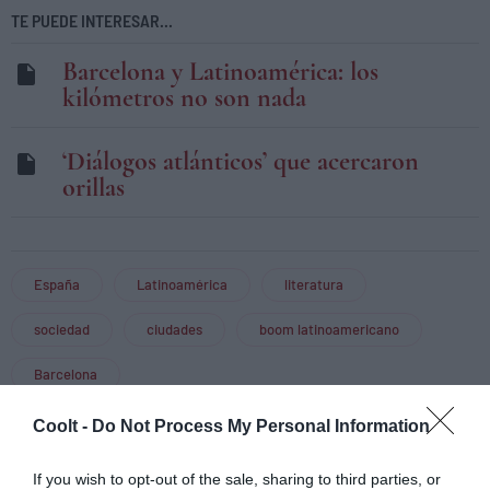
TE PUEDE INTERESAR...
Barcelona y Latinoamérica: los
kilómetros no son nada
‘Diálogos atlánticos’ que acercaron
orillas
España
Latinoamérica
literatura
sociedad
ciudades
boom latinoamericano
Barcelona
Coolt -
Do Not Process My Personal Information
Jordi Valls
If you wish to opt-out of the sale, sharing to third parties, or