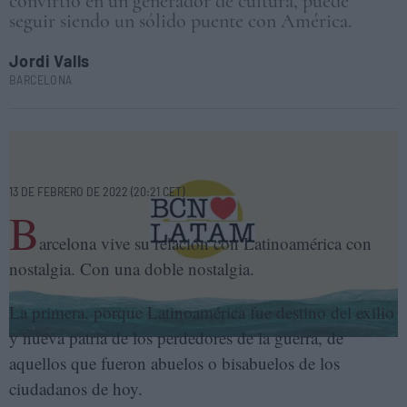
convirtió en un generador de cultura, puede
seguir siendo un sólido puente con América.
Jordi Valls
BARCELONA
Barcelona y Latinoamérica, una relación marcada por la nostalgia.
ELENA CANTÓN
13 DE FEBRERO DE 2022 (20:21 CET)
B
arcelona vive su relación con Latinoamérica con
nostalgia. Con una doble nostalgia.
La primera, porque Latinoamérica fue destino del exilio
y nueva patria de los perdedores de la guerra, de
aquellos que fueron abuelos o bisabuelos de los
ciudadanos de hoy.