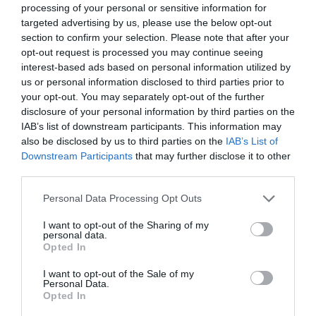
Político. Militante del Partit dels Socialistes de
processing of your personal or sensitive information for
Catalunya (PSC). Ha sido consejero de Trabajo e
targeted advertising by us, please use the below opt-out
Industria en el Gobierno autonómico de Cataluña,
section to confirm your selection. Please note that after your
alcalde de Manresa y presidente del Puerto de
opt-out request is processed you may continue seeing
Barcelona. Licenciado en Derecho, también trabajó
interest-based ads based on personal information utilized by
como gerente general de Aguas Andinas Santiago de
us or personal information disclosed to third parties prior to
Chile en 2013. Actualmente es el director general de
your opt-out. You may separately opt-out of the further
Mercabarna, el mercado central de abastecimientos de
disclosure of your personal information by third parties on the
Barcelona.
IAB’s list of downstream participants. This information may
also be disclosed by us to third parties on the
IAB’s List of
Downstream Participants
that may further disclose it to other
Suscríbete a nuestra newsletter
third parties.
Recibe las mejores historias de COOLT en tu correo
Personal Data Processing Opt Outs
Email
I want to opt-out of the Sharing of my
personal data.
Opted In
Suscribirse
I want to opt-out of the Sale of my
Personal Data.
Opted In
Al darte de alta aceptas la
política de privacidad
.