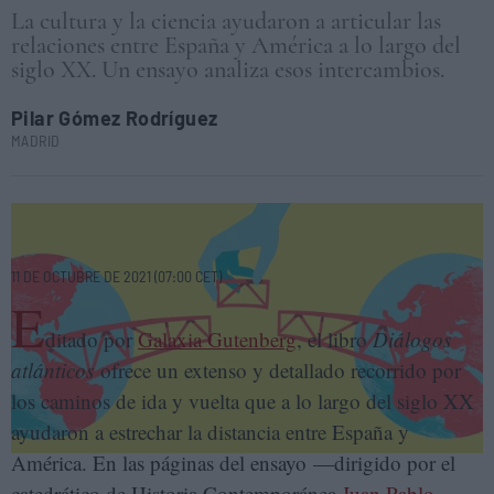
La cultura y la ciencia ayudaron a articular las
relaciones entre España y América a lo largo del
siglo XX. Un ensayo analiza esos intercambios.
Pilar Gómez Rodríguez
MADRID
‘Diálogos atlánticos’ que acercaron orillas. FREEPIK
VECTORARTE/E.C.
11 DE OCTUBRE DE 2021 (07:00 CET)
E
ditado por
Galaxia Gutenberg
, el libro
Diálogos
atlánticos
ofrece un extenso y detallado recorrido por
los caminos de ida y vuelta que a lo largo del siglo XX
ayudaron a estrechar la distancia entre España y
América. En las páginas del ensayo —dirigido por el
catedrático de Historia Contemporánea
Juan Pablo