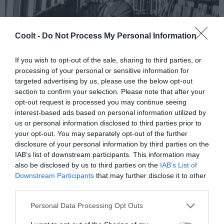
Coolt -
Do Not Process My Personal Information
If you wish to opt-out of the sale, sharing to third parties, or
processing of your personal or sensitive information for
El filósofo español José Ortega y Gasset en el embarcadero de Buenos
Aires. ARCHIVO DE LA FUNDACIÓN JOSÉ ORTEGA Y GASSET
targeted advertising by us, please use the below opt-out
GREGORIO MARAÑÓN
section to confirm your selection. Please note that after your
opt-out request is processed you may continue seeing
Protagonistas de los diálogos:
interest-based ads based on personal information utilized by
us or personal information disclosed to third parties prior to
Ortega y Reyes
your opt-out. You may separately opt-out of the further
disclosure of your personal information by third parties on the
A veces los diálogos atlánticos que dan título a esta obra
IAB’s list of downstream participants. This information may
also be disclosed by us to third parties on the
IAB’s List of
se encarnaron en personas que fueron clave en las
Downstream Participants
that may further disclose it to other
relaciones culturales entre España y América. El filósofo
third parties.
español
José Ortega y Gasset
y el ensayista y
Personal Data Processing Opt Outs
diplomático mexicano
Alfonso Reyes
fueron dos de