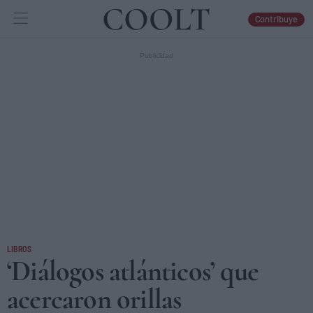
Contribuye
IDEAS
ARTES
LIBROS
LIBROS
‘Diálogos atlánticos’ que
acercaron orillas