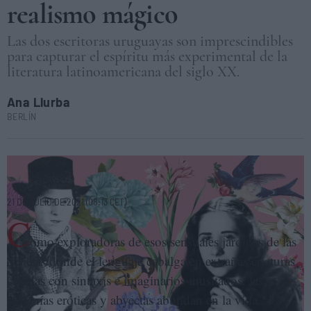
realismo mágico
Las dos escritoras uruguayas son imprescindibles
para capturar el espíritu más experimental de la
literatura latinoamericana del siglo XX.
Ana Llurba
BERLÍN
Las escritoras uruguayas Armonía Somers y Marosa di Giorgio. ELENA
CANTÓN
21 DE JULIO DE 2021 (08:13 CET)
C
omo exploradoras de esos sensuales jardines de las
delicias donde el lenguaje cabalga en extrañas criaturas
creadas con sintaxis e imaginarios inusitados, las
epifanías eróticas y abyectas abundan en la vida