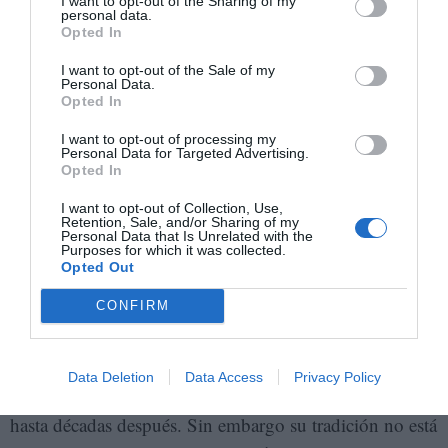
I want to opt-out of the Sharing of my
Además, la obra de Marosa di Giorgio suele deambular
personal data.
Opted In
por los contornos entre los discursos lírico y narrativo.
Y eso porque una irreprimible voluntad de
I want to opt-out of the Sale of my
Personal Data.
experimentación poética, singularizadora del conjunto
Opted In
de sus relatos, difumina los umbrales, arrastrando los
I want to opt-out of processing my
límites de las casillas genéricas.
Personal Data for Targeted Advertising.
Opted In
En conclusión, las sugestivas y perturbadoras
I want to opt-out of Collection, Use,
Retention, Sale, and/or Sharing of my
exploraciones estéticas en la obra de Armonía Somers y
Personal Data that Is Unrelated with the
Purposes for which it was collected.
Marosa di Giorgio pueden considerarse las fuentes de
Opted Out
las que bebieron las neovanguardias, así como el
CONFIRM
realismo mágico y el
boom
latinoamericano, acunados
bajo la alargada sombra de su invisibilizada influencia.
Además, al igual que
Clarice Lispector
, no fueron
Data Deletion
Data Access
Privacy Policy
popularmente reconocidas en su voluntad innovadora
hasta décadas después. Sin embargo su tradición no está