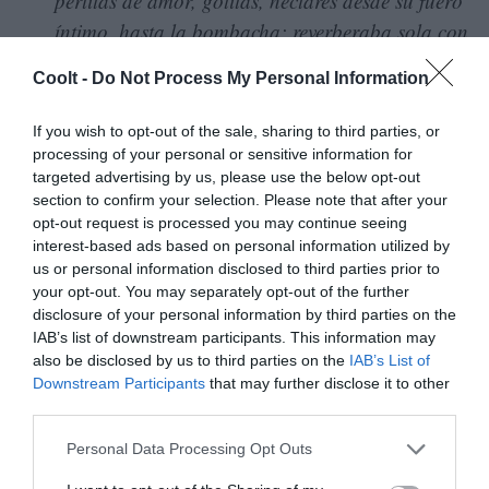
perlitas de amor, gotitas, néctares desde su fuero
íntimo, hasta la bombacha; reverberaba sola con
el nardo a cuestas.
Coolt -
Do Not Process My Personal Information
De esta manera, el fenómeno de la vida, el sexo y la
If you wish to opt-out of the sale, sharing to third parties, or
muerte se observa con asombro, con curiosidad infantil
processing of your personal or sensitive information for
sin un atisbo de filtro moral. En sus fábulas, las
targeted advertising by us, please use the below opt-out
section to confirm your selection. Please note that after your
vírgenes se inician en el misterio del sexo copulando
opt-out request is processed you may continue seeing
con animales, plantas, ángeles y hasta con Dios,
interest-based ads based on personal information utilized by
creando un
continuum
indisociable entre experiencias
us or personal information disclosed to third parties prior to
your opt-out. You may separately opt-out of the further
sexuales y místicas tan característico de su obra. Por eso,
disclosure of your personal information by third parties on the
quizás el gran tema de su obra no fue la naturaleza, esa
IAB’s list of downstream participants. This information may
naturaleza que era puro referente, entorno, contexto,
also be disclosed by us to third parties on the
IAB’s List of
Downstream Participants
that may further disclose it to other
atrezo provisorio, sino el paraíso perdido de la
third parties.
inocencia, el desamparo ante el sexo, la muerte y los
miedos de la infancia.
Personal Data Processing Opt Outs