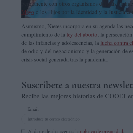
permanente con otros organismos del país de inte
Mayo
o los Hijos por la Identidad y la Justicia co
Asimismo, Nietes incorpora en su agenda las nec
cumplimiento de la
ley del aborto
, la persecución
de las infancias y adolescencias, la
lucha contra e
de odio y del negacionismo y la generación de esp
crisis social generada tras la pandemia.
Suscríbete a nuestra newslet
Recibe las mejores historias de COOLT en
Email
Al darte de alta aceptas la
política de privacidad
.