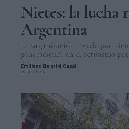
Nietes: la lucha
Argentina
La organización creada por nieto
generacional en el activismo po
Emiliano Balerini Casal
BUENOS AIRES
Integrantes de Nietes, colectivo que lucha por la memoria y
23 DE MARZO DE 2023 (07:00 CET)
E
n los últimos años, países como Argentina ha