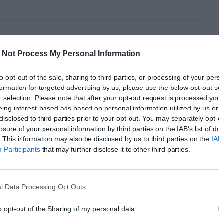
 Not Process My Personal Information
ecuestrado y desaparecido el 23 de julio de 1976 en la
agosto de 2020, a través de reuniones que se realizaron
to opt-out of the sale, sharing to third parties, or processing of your per
formation for targeted advertising by us, please use the below opt-out s
nocía de experiencias similares era un video que había
r selection. Please note that after your opt-out request is processed y
7, supe de una experiencia similar de la provincia de
eing interest-based ads based on personal information utilized by us or
cía no fueron la que me encontré cuando me sumé, sino
disclosed to third parties prior to your opt-out. You may separately opt-
losure of your personal information by third parties on the IAB’s list of
es que tuvieron chicos y chicas en La Plata”.
. This information may also be disclosed by us to third parties on the
IA
Participants
that may further disclose it to other third parties.
nes en La Plata fue Ana Ríos Brandana, nieta de José
 Comunista Marxista Leninista en Argentina. En el
019, se habló de la necesidad de crear una organización
l Data Processing Opt Outs
os; se discutió la importancia de usar la letra ‘e’ en el
o opt-out of the Sharing of my personal data.
clusión
y se analizó el retroceso que había en materia