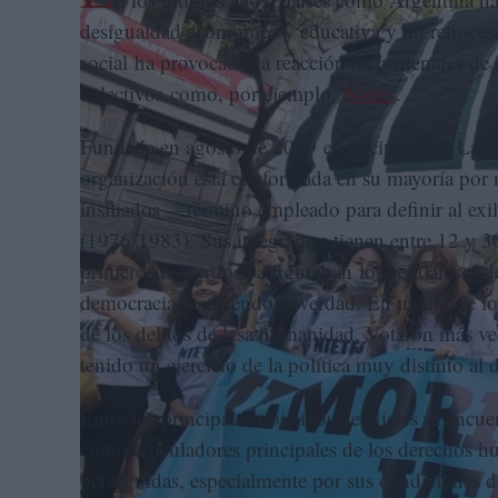
desigualdad económica y educativa y un retroceso
social ha provocado la reacción de centenares de
colectivos como, por ejemplo,
Nietes
.
Fundada en agosto de 2019 en la ciudad de La Pla
organización está conformada en su mayoría por ni
insiliados —término empleado para definir al exil
(1976-1983). Sus integrantes tienen entre 12 y 3
primeros recuerdos ya figuraban los celulares y 
democracia y sabiendo la verdad. En medio de l
de los delitos de lesa humanidad. Votaron más vec
tenido un ejercicio de la política muy distinto al 
Entre los principales objetivos de Nietes se encue
como articuladores principales de los derechos hu
perseguidas, especialmente por sus condiciones de