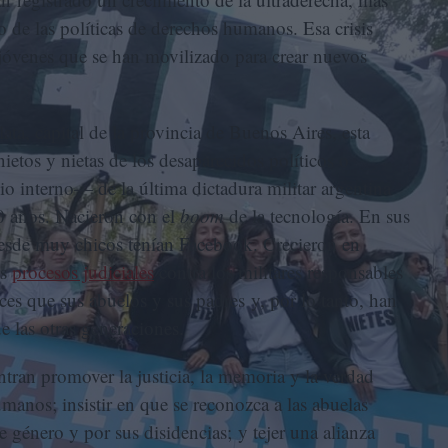
 de las políticas de derechos humanos. Esa crisis
 jóvenes que se han movilizado para crear nuevos
ta, capital de la provincia de Buenos Aires, esta
etos y nietas de los desaparecidos políticos o
io interno— de la última dictadura militar argentina
0 años. Nacieron con el
boom
de la tecnología. En sus
desde muy chicos tenían Facebook. Crecieron en
os
procesos judiciales
contra los militares responsables
es que sus abuelos y sus padres y, por lo tanto, han
de las otras generaciones.
ntran promover la justicia, la memoria y la verdad
manos; insistir en que se reconozca a las abuelas
 género y por sus disidencias; y tejer una alianza