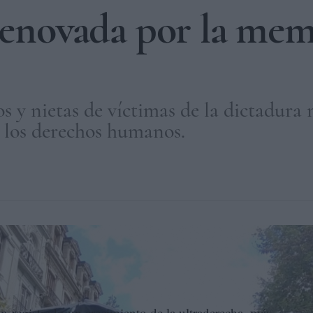
 renovada por la me
s y nietas de víctimas de la dictadura 
r los derechos humanos.
 los derechos humanos en Argentina. CORTESÍA
n registrado un crecimiento de la ultraderecha, más