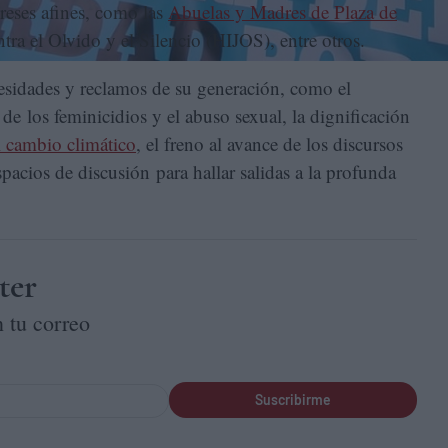
reses afines, como las
Abuelas y Madres de Plaza de
ntra el Olvido y el Silencio (HIJOS), entre otros.
esidades y reclamos de su generación, como el
 de los feminicidios y el abuso sexual, la dignificación
l cambio climático
, el freno al avance de los discursos
acios de discusión para hallar salidas a la profunda
ter
 tu correo
Suscribirme