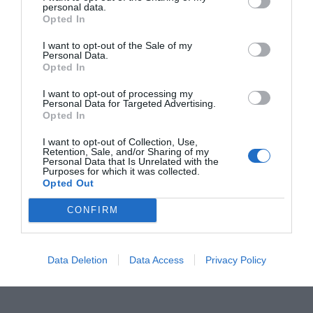
personal data.
Opted In
Suscríbete a nuestra newsletter
I want to opt-out of the Sale of my
Recibe las mejores historias de COOLT en tu correo
Personal Data.
Opted In
Email
I want to opt-out of processing my
Personal Data for Targeted Advertising.
Opted In
Suscribirse
I want to opt-out of Collection, Use,
Retention, Sale, and/or Sharing of my
Al darte de alta aceptas la
política de privacidad
.
Personal Data that Is Unrelated with the
Purposes for which it was collected.
Opted Out
CONFIRM
Data Deletion
Data Access
Privacy Policy