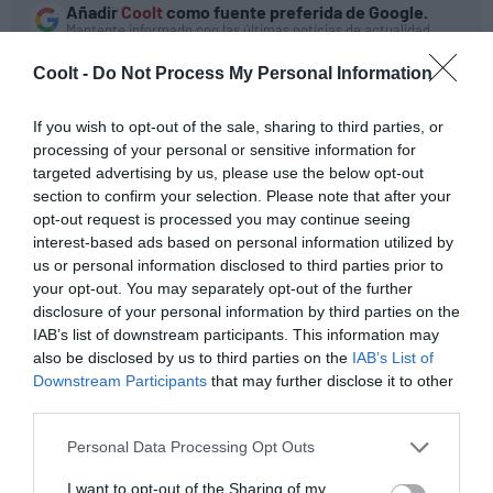
Añadir
Coolt
como fuente preferida de Google.
Mantente informado con las últimas noticias de actualidad.
ACTIVAR AHORA
Coolt -
Do Not Process My Personal Information
TE PUEDE INTERESAR...
If you wish to opt-out of the sale, sharing to third parties, or
processing of your personal or sensitive information for
El ecocidio americano
targeted advertising by us, please use the below opt-out
section to confirm your selection. Please note that after your
opt-out request is processed you may continue seeing
interest-based ads based on personal information utilized by
us or personal information disclosed to third parties prior to
Latinoamérica
medioambiente
sociedad
your opt-out. You may separately opt-out of the further
disclosure of your personal information by third parties on the
Honduras
Chile
entrevistas
IAB’s list of downstream participants. This information may
also be disclosed by us to third parties on the
IAB’s List of
Downstream Participants
that may further disclose it to other
third parties.
Juanjo Villalba
Periodista. Colabora en medios como
ICON, S Moda
y
Personal Data Processing Opt Outs
Vice Latinoamérica
.
I want to opt-out of the Sharing of my