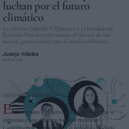
luchan por el futuro
climático
La chilena Isabella Villanueva y el hondureño
Ricardo Pineda representan el interés de las
nuevas generaciones por el medioambiente.
Juanjo Villalba
BARCELONA
El hondureño Ricardo Pineda y la chilena Isabella Villanueva, jóvenes
que luchan por el futuro climático. ELENA CANTÓN
6 DE OCTUBRE DE 2021 (07:00 CET)
E
l ecologismo y el activismo medioambiental se
enfrentan a una situación bastante oscura en
Latinoamérica. Como explica el periodista Rodolfo