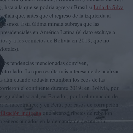
), lista a la que se podría agregar Brasil si
Lula da Silva
señala que, antes que el regreso de la izquierda al
cialismos. Esta última mirada subraya que las
presidenciales en América Latina (el dato excluye a
rios y a los comicios de Bolivia en 2019, que no
Morales).
as dos tendencias mencionadas conviven,
otro lado. Lo que resulta más interesante de analizar
Más aún cuando todavía retumban los ecos de las
ecorrieron el continente durante 2019: en Bolivia, por
desigualdad social; en Ecuador, por la eliminación de
r el narcotráfico; y en Perú, por casos de corrupción.
ilización indígena
que alcanzó ribetes de rebelión
erogéneos aunados en la demanda de destitución