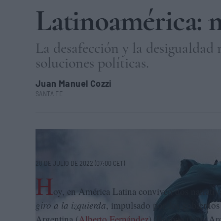
Latinoamérica: m
La desafección y la desigualdad 
soluciones políticas.
Juan Manuel Cozzi
SANTA FE
Un joven lanza piedras durante las protestas en Panamá por 
28 DE JULIO DE 2022 (07:00 CET)
H
oy, en América Latina conviven dos narrativa
giro a la izquierda
, impulsado por los gobierno
Argentina (
Alberto Fernández
), Bolivia (Luis Ar