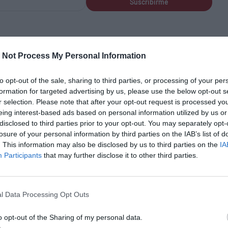
Suscribirme
 Not Process My Personal Information
ergencia de la política de los
outsiders
, antisistema,
como
populismo de derecha
e izquierda, cuya lógica
to opt-out of the sale, sharing to third parties, or processing of your per
pide el reconocimiento del oponente como actor legítimo
formation for targeted advertising by us, please use the below opt-out s
r selection. Please note that after your opt-out request is processed y
o Kast en Chile, Rodolfo Hernández en Colombia y
eing interest-based ads based on personal information utilized by us or
emplos.
disclosed to third parties prior to your opt-out. You may separately opt-
losure of your personal information by third parties on the IAB’s list of
. This information may also be disclosed by us to third parties on the
IA
Participants
that may further disclose it to other third parties.
ue tienen en común las protestas que recorren la
cia el sistema político, al que se le demanda una
l Data Processing Opt Outs
ión, vivienda, justicia, ética, etc—. Todas estas
 la tendencia
antiestablishment
o antioficialista.
o opt-out of the Sharing of my personal data.