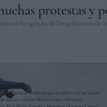
uchas protestas y p
marcan la agenda de los gobiernos de l
el alza de los combustibles, el 17 de mayo de 2022. EFE/BIENVENIDO VELA
s. Una sostiene la idea de que la región vive un nuevo
s de México (Andrés Manuel López Obrador),
ce), Perú (Pedro Castillo), Honduras (Xiomara Castro),