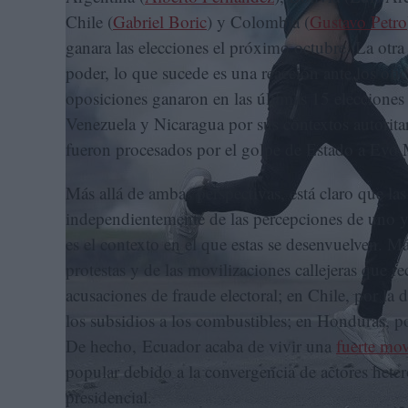
Chile (
Gabriel Boric
) y Colombia (
Gustavo Petro
ganara las elecciones el próximo octubre. La otra 
poder, lo que sucede es una reacción ante los ofi
oposiciones ganaron en las últimas 15 elecciones 
Venezuela y Nicaragua por sus contextos autorita
fueron procesados por el golpe de Estado a Evo 
Más allá de ambas perspectivas, está claro que l
independientemente de las percepciones de uno y 
es el contexto en el que estas se desenvuelven. 
protestas y de las movilizaciones callejeras que r
acusaciones de fraude electoral; en Chile, por la 
los subsidios a los combustibles; en Honduras, po
De hecho, Ecuador acaba de vivir una
fuerte mov
popular debido a la convergencia de actores het
presidencial.