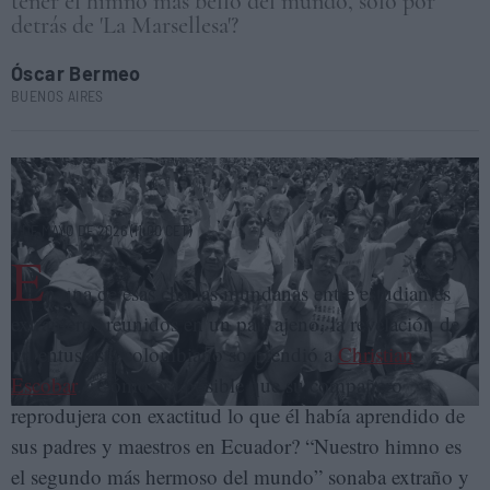
tener el himno más bello del mundo, solo por
detrás de 'La Marsellesa'?
Óscar Bermeo
BUENOS AIRES
Manifestantes mexicanos entonan el himno nacional con el brazo en
alto durante una movilización en Ciudad de México. ENEAS DE TROYA
4 DE MAYO DE 2026 (11:00 CET)
E
n una de esas charlas mundanas entre estudiantes
extranjeros reunidos en un país ajeno, la revelación de
un entusiasta colombiano sorprendió a
Christian
Escobar
. ¿Cómo era posible que su compañero
reprodujera con exactitud lo que él había aprendido de
sus padres y maestros en Ecuador? “Nuestro himno es
el segundo más hermoso del mundo” sonaba extraño y