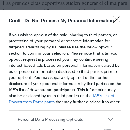
Las grandes citas deportivas suelen generar el clima para
las discusiones y el florecimiento de los chauvinismos.
Sobre las canchas también aparece la urgencia por
Coolt -
Do Not Process My Personal Information
refrendar el estereotipo del apasionamiento latino. La
televisación del canto de los himnos expone a los
If you wish to opt-out of the sale, sharing to third parties, or
processing of your personal or sensitive information for
deportistas, quienes terminan siendo los responsables de
targeted advertising by us, please use the below opt-out
proyectar el sentir patriótico al mundo.
section to confirm your selection. Please note that after your
opt-out request is processed you may continue seeing
interest-based ads based on personal information utilized by
us or personal information disclosed to third parties prior to
your opt-out. You may separately opt-out of the further
disclosure of your personal information by third parties on the
IAB’s list of downstream participants. This information may
also be disclosed by us to third parties on the
IAB’s List of
Downstream Participants
that may further disclose it to other
third parties.
Personal Data Processing Opt Outs