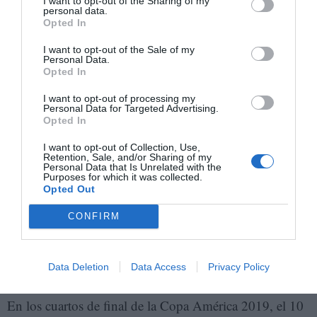
I want to opt-out of the Sharing of my
personal data.
La selección femenina de Argentina entona el himno antes de un
Opted In
partido de baloncesto en 2014. LUIS ASTUDILLO
I want to opt-out of the Sale of my
“La capacidad de movilización de los himnos no es
Personal Data.
Opted In
algo secundario en los países latinoamericanos. En el
fútbol eso es clarísimo”, dice Escobar.
I want to opt-out of processing my
Personal Data for Targeted Advertising.
Opted In
En 2015, Lionel Messi tuvo que dar explicaciones por
I want to opt-out of Collection, Use,
qué nunca entonaba el himno argentino. “No lo canto a
Retention, Sale, and/or Sharing of my
Personal Data that Is Unrelated with the
propósito, es una boludez esa crítica. Cada uno lo vive
Purposes for which it was collected.
Opted Out
a su manera, no me hace falta cantarlo para sentirlo”,
expresó en una entrevista que echó más nafta a la
CONFIRM
polémica. En aquel momento la relación con la afición,
que le exigía resultados, no atravesaba su mejor
Data Deletion
Data Access
Privacy Policy
momento.
En los cuartos de final de la Copa América 2019, el 10