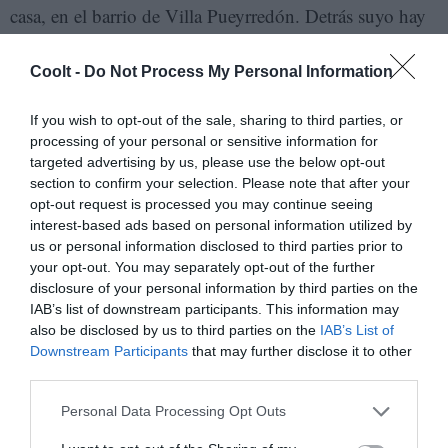
casa, en el barrio de Villa Pueyrredón. Detrás suyo hay
un cuadro del pintor Horacio ‘Indio’ Cacciabue. Se
titula ‘Dionisos en Buenos Aires’: en primer plano
Coolt -
Do Not Process My Personal Information
figuran tres bandoneonistas, rodeados de cantores y
If you wish to opt-out of the sale, sharing to third parties, or
bailarinas que parecen moverse aún en la quietud de la
processing of your personal or sensitive information for
pintura. Con la mirada atenta detrás de unos anteojos de
targeted advertising by us, please use the below opt-out
marco azul y rojo, dice:
section to confirm your selection. Please note that after your
opt-out request is processed you may continue seeing
interest-based ads based on personal information utilized by
—¿Por qué dos personas que no se conocen deciden
us or personal information disclosed to third parties prior to
abrazarse? ¿Qué necesidad tienen de juntarse? En medio
your opt-out. You may separately opt-out of the further
de los islotes individuales que somos en esta etapa del
disclosure of your personal information by third parties on the
IAB’s list of downstream participants. This information may
capitalismo, el tango nos propone un abrazo, la
also be disclosed by us to third parties on the
IAB’s List of
composición de una vida en común —Varela hace una
Downstream Participants
that may further disclose it to other
pausa, toma un mate y continúa:— El baile es el hecho
third parties.
político del tango. El abrazo entre los inmigrantes que
Personal Data Processing Opt Outs
llegan y los criollos. El baile es eso: estar con el otro.