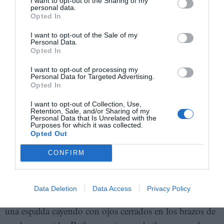
I want to opt-out of the Sharing of my
personal data.
Opted In
I want to opt-out of the Sale of my
Personal Data.
Opted In
I want to opt-out of processing my
Personal Data for Targeted Advertising.
Opted In
I want to opt-out of Collection, Use,
Retention, Sale, and/or Sharing of my
Personal Data that Is Unrelated with the
Purposes for which it was collected.
Opted Out
El filósofo argentino Gustavo Varela, estudioso del tango, en su casa
CONFIRM
de Buenos Aires. G.V.
El tango es cuerpo a cuerpo, transpiración, piel con
Data Deletion
Data Access
Privacy Policy
piel, mano en la cintura, labios rozando un cuello ajeno,
una espalda cayendo con ojos cerrados en los brazos de