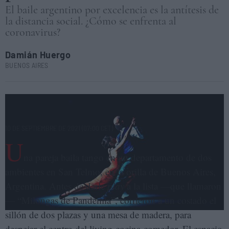
El baile argentino por excelencia es la antítesis de
la distancia social. ¿Cómo se enfrenta al
coronavirus?
Damián Huergo
BUENOS AIRES
Así se baila el tango (en pandemia). ELENA CANTÓN/FOTO: MARKO
ZIRDUM
10 DE SEPTIEMBRE DE 2021 (07:00 CET)
U
na pareja baila tango en un departamento de dos
ambientes en San Telmo, en la orilla de Buenos Aires,
Argentina. Antes de darle
play
a la lista —que llamaron
— “Milongas de Pandemia”, corrieron a un costado el
sillón de dos plazas y una mesa de madera, para
despejar el centro del living-cocina-comedor. El espacio