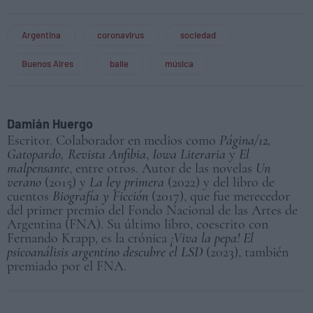
Argentina
coronavirus
sociedad
Buenos Aires
baile
música
Damián Huergo
Escritor. Colaborador en medios como
Página/12,
Gatopardo, Revista Anfibia
,
Iowa Literaria
y
El
malpensante
, entre otros. Autor de las novelas
Un
verano
(2015) y
La ley primera
(2022) y del libro de
cuentos
Biografía y Ficción
(2017), que fue merecedor
del primer premio del Fondo Nacional de las Artes de
Argentina (FNA). Su último libro, coescrito con
Fernando Krapp, es la crónica
¡Viva la pepa! El
psicoanálisis argentino descubre el LSD
(2023), también
premiado por el FNA.