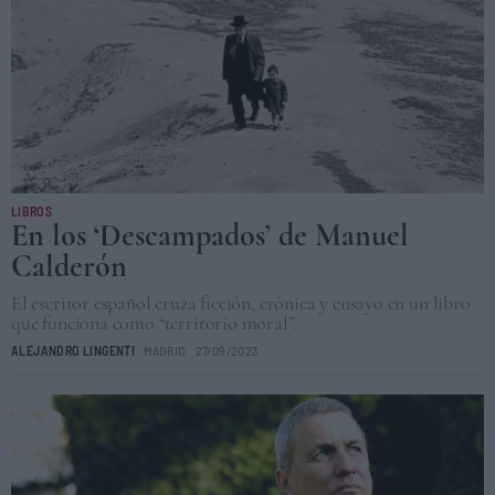
LIBROS
En los ‘Descampados’ de Manuel
Calderón
El escritor español cruza ficción, crónica y ensayo en un libro
que funciona como “territorio moral”.
ALEJANDRO LINGENTI
MADRID
27/09/2023