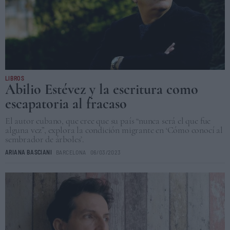
LIBROS
Abilio Estévez y la escritura como
escapatoria al fracaso
El autor cubano, que cree que su país “nunca será el que fue
alguna vez”, explora la condición migrante en ‘Cómo conocí al
sembrador de árboles’.
ARIANA BASCIANI
BARCELONA
06/03/2023