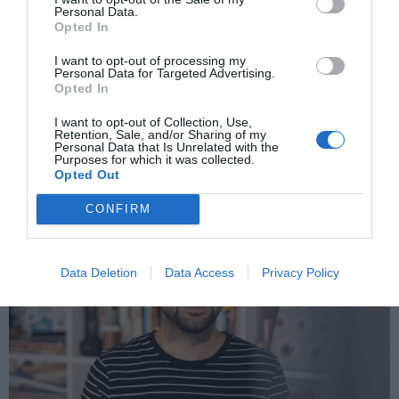
Personal Data.
Opted In
LIBROS
Javier Sinay y una generación
I want to opt-out of processing my
Personal Data for Targeted Advertising.
retratada en crímenes
Opted In
El periodista argentino publica una revisión de su libro
I want to opt-out of Collection, Use,
‘Sangre joven’. “La crónica de sucesos nos pone frente a un
Retention, Sale, and/or Sharing of my
Personal Data that Is Unrelated with the
espejo”, dice.
Purposes for which it was collected.
Opted Out
CRISTINA GARCÍA CASADO
CIUDAD DE GUATEMALA
01/10/2022
CONFIRM
Data Deletion
Data Access
Privacy Policy