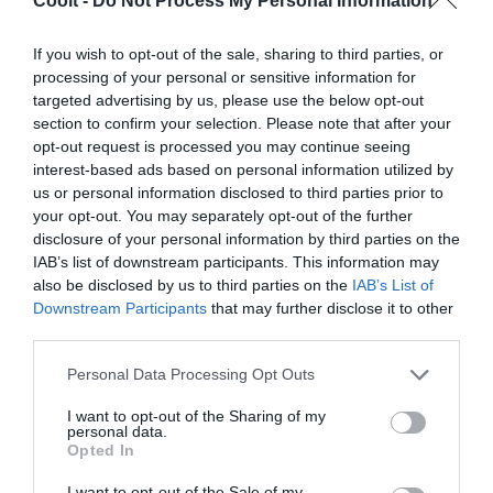
Coolt -
Do Not Process My Personal Information
If you wish to opt-out of the sale, sharing to third parties, or
processing of your personal or sensitive information for
targeted advertising by us, please use the below opt-out
LIBROS
‘Mira a esa chica’, es a la que violaron
section to confirm your selection. Please note that after your
en aquel portal
opt-out request is processed you may continue seeing
interest-based ads based on personal information utilized by
Cristina Araújo Gámir se pone en la piel de una joven
us or personal information disclosed to third parties prior to
agredida en su primera novela, ganadora del Premio Tusquets.
your opt-out. You may separately opt-out of the further
disclosure of your personal information by third parties on the
CARMEN LÓPEZ ÁLVAREZ
BARCELONA
01/12/2022
IAB’s list of downstream participants. This information may
also be disclosed by us to third parties on the
IAB’s List of
Downstream Participants
that may further disclose it to other
third parties.
Personal Data Processing Opt Outs
I want to opt-out of the Sharing of my
personal data.
Opted In
I want to opt-out of the Sale of my