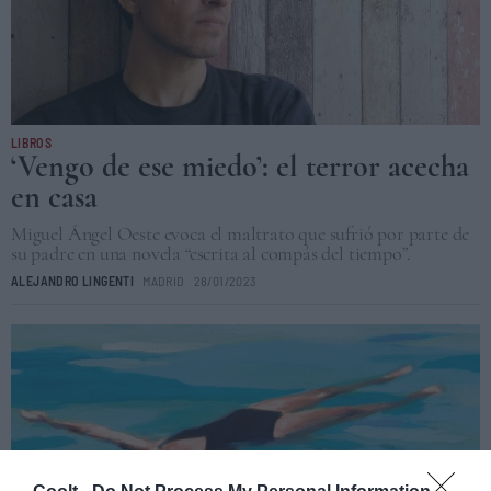
LIBROS
‘Vengo de ese miedo’: el terror acecha
en casa
Miguel Ángel Oeste evoca el maltrato que sufrió por parte de
su padre en una novela “escrita al compás del tiempo”.
ALEJANDRO LINGENTI
MADRID
28/01/2023