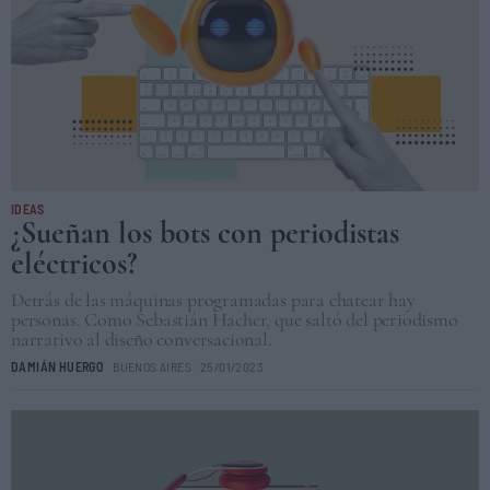
IDEAS
¿Sueñan los bots con periodistas
eléctricos?
Detrás de las máquinas programadas para chatear hay
personas. Como Sebastián Hacher, que saltó del periodismo
narrativo al diseño conversacional.
DAMIÁN HUERGO
BUENOS AIRES
25/01/2023