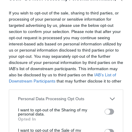
If you wish to opt-out of the sale, sharing to third parties, or
processing of your personal or sensitive information for
LIBROS
targeted advertising by us, please use the below opt-out
‘En el vientre de la ballena’: pasado,
section to confirm your selection. Please note that after your
presente y futuro de la cultura
opt-out request is processed you may continue seeing
interest-based ads based on personal information utilized by
Diego Moldes aborda la idea de cultura en un ensayo muy
us or personal information disclosed to third parties prior to
plural. “Al ciudadano siempre le queda un reducto de
your opt-out. You may separately opt-out of the further
independencia de pensamiento”, dice.
disclosure of your personal information by third parties on the
PILAR GÓMEZ RODRÍGUEZ
MADRID
11/10/2022
IAB’s list of downstream participants. This information may
also be disclosed by us to third parties on the
IAB’s List of
Downstream Participants
that may further disclose it to other
third parties.
Personal Data Processing Opt Outs
I want to opt-out of the Sharing of my
personal data.
Opted In
I want to opt-out of the Sale of my