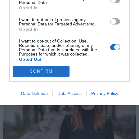
Personal Data.
Opted In
ARTES
I want to opt-out of processing my
Edgar Plans, arte para el mundo real y
Personal Data for Targeted Advertising.
Opted In
virtual
I want to opt-out of Collection, Use,
El pintor español es uno de los creadores emergentes más
Retention, Sale, and/or Sharing of my
cotizados, con un pie en el mercado digital. “Soy un clásico en
Personal Data that Is Unrelated with the
Purposes for which it was collected.
mi trabajo”, dice.
Opted Out
LUIS ARGEO
GIJÓN
07/09/2022
CONFIRM
Data Deletion
Data Access
Privacy Policy