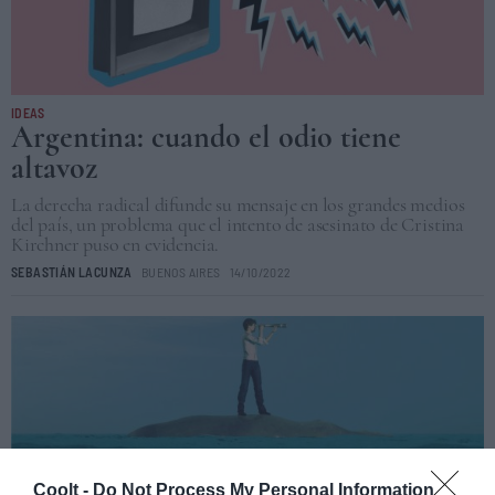
IDEAS
Argentina: cuando el odio tiene
altavoz
La derecha radical difunde su mensaje en los grandes medios
del país, un problema que el intento de asesinato de Cristina
Kirchner puso en evidencia.
SEBASTIÁN LACUNZA
BUENOS AIRES
14/10/2022
Coolt -
Do Not Process My Personal Information