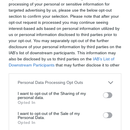
ARTES
processing of your personal or sensitive information for
Visiones de un surrealista amazónico
targeted advertising by us, please use the below opt-out
section to confirm your selection. Please note that after your
Con un imaginario místico que trasciende fronteras, el pintor
opt-out request is processed you may continue seeing
de la etnia uitoto Rember Yahuarcani da voz a los pueblos
indígenas del Perú.
interest-based ads based on personal information utilized by
us or personal information disclosed to third parties prior to
LUCHO PACORA
LIMA
24/01/2022
your opt-out. You may separately opt-out of the further
disclosure of your personal information by third parties on the
IAB’s list of downstream participants. This information may
also be disclosed by us to third parties on the
IAB’s List of
Downstream Participants
that may further disclose it to other
third parties.
Personal Data Processing Opt Outs
I want to opt-out of the Sharing of my
personal data.
Opted In
I want to opt-out of the Sale of my
Personal Data.
ARTES
Santi Moix, la pintura como
Opted In