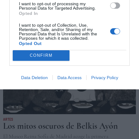
exploración
I want to opt-out of processing my
Personal Data for Targeted Advertising.
El artista catalán afincado en Nueva York quiere descubrir “el
Opted In
orden oculto de la naturaleza” a través de su obra, que ahora se
expone en Barcelona.
I want to opt-out of Collection, Use,
Retention, Sale, and/or Sharing of my
JUANJO VILLALBA
BARCELONA
22/12/2021
Personal Data that Is Unrelated with the
Purposes for which it was collected.
Opted Out
CONFIRM
Data Deletion
Data Access
Privacy Policy
ARTES
Los mitos oscuros de Belkis Ayón
El Museo Reina Sofía de Madrid acoge la primera