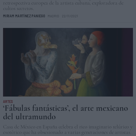
retrospectiva europea de la artista cubana, exploradora de
cultos secretos.
MIRIAM MARTÍNEZ PANIEGO
MADRID
22/11/2021
ARTES
‘Fábulas fantásticas’, el arte mexicano
del ultramundo
Casa de México en España celebra el rico imaginario telúrico y
esotérico que ha obsesionado a varias generaciones de artistas.