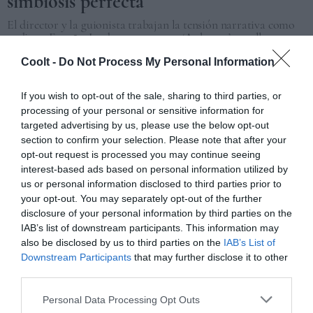
simbiosis perfecta
El director y la guionista trabajan la tensión narrativa como
nadie en España. Lo demuestran con ‘As bestas’, que llega
después de su participación en la serie ‘Apagón’.
Coolt -
Do Not Process My Personal Information
SAN SEBASTIÁN
09/11/2022
If you wish to opt-out of the sale, sharing to third parties, or
processing of your personal or sensitive information for
targeted advertising by us, please use the below opt-out
section to confirm your selection. Please note that after your
opt-out request is processed you may continue seeing
interest-based ads based on personal information utilized by
us or personal information disclosed to third parties prior to
your opt-out. You may separately opt-out of the further
disclosure of your personal information by third parties on the
IAB’s list of downstream participants. This information may
also be disclosed by us to third parties on the
IAB’s List of
Downstream Participants
that may further disclose it to other
ARTES
third parties.
‘El agua’, o la Zendaya de Orihuela
Personal Data Processing Opt Outs
La cineasta Elena López Riera habla de su primer