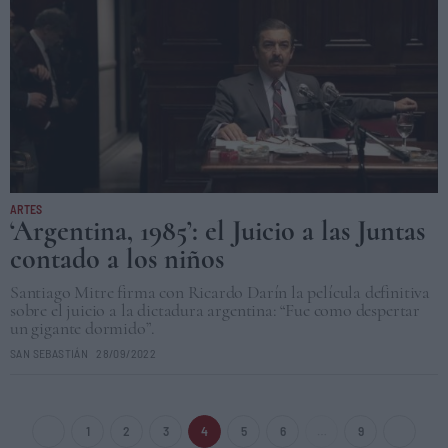
ARTES
‘Argentina, 1985’: el Juicio a las Juntas
contado a los niños
Santiago Mitre firma con Ricardo Darín la película definitiva
sobre el juicio a la dictadura argentina: “Fue como despertar
un gigante dormido”.
SAN SEBASTIÁN
28/09/2022
1
2
3
4
5
6
…
9