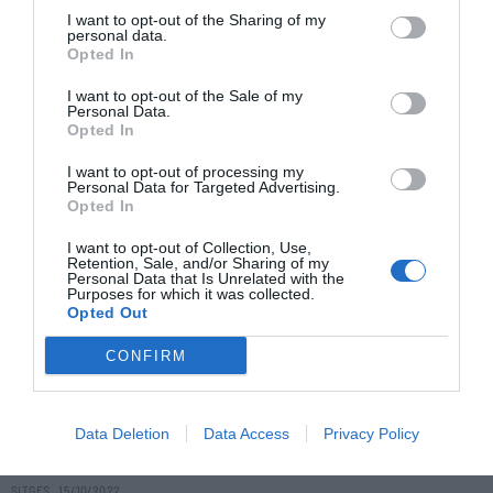
largometraje, una película entre lo cotidiano y lo fantástico
I want to opt-out of the Sharing of my
con Luna Pamies como heroína líquida.
personal data.
BARCELONA
04/11/2022
Opted In
I want to opt-out of the Sale of my
Personal Data.
Opted In
I want to opt-out of processing my
Personal Data for Targeted Advertising.
Opted In
I want to opt-out of Collection, Use,
Retention, Sale, and/or Sharing of my
Personal Data that Is Unrelated with the
Purposes for which it was collected.
Opted Out
CONFIRM
ARTES
El “oscuro secreto” de ‘Mantícora’
El cineasta Carlos Vermut habla de su última película, un
Data Deletion
Data Access
Privacy Policy
relato “sobre los límites de la fantasía” aclamado en el Festival
de Sitges.
SITGES
15/10/2022