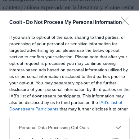
contemporánea expresada en la literatura y el cine serían
su manifestación contemporánea, sustenta la necesidad
Coolt -
Do Not Process My Personal Information
de una sociedad de explicar algo a lo que no puede
darle sentido a través de razonamientos lógicos y por lo
If you wish to opt-out of the sale, sharing to third parties, or
tanto:
processing of your personal or sensitive information for
targeted advertising by us, please use the below opt-out
“La conocida frase de Jorge Luis Borges, que
section to confirm your selection. Please note that after your
opt-out request is processed you may continue seeing
clasificaba a la metafísica como una rama de la
interest-based ads based on personal information utilized by
literatura fantástica, terminaría exigiendo la
us or personal information disclosed to third parties prior to
reciprocidad: la literatura fantástica y la ciencia
your opt-out. You may separately opt-out of the further
disclosure of your personal information by third parties on the
ficción son las nuevas metafísicas ‘pop’, las
IAB’s list of downstream participants. This information may
mitofísicas de nuestra época”
also be disclosed by us to third parties on the
IAB’s List of
Downstream Participants
that may further disclose it to other
De esta manera, la ficción del presente expondría de
third parties.
manera más adecuada que la metafísica, la rama de la
Personal Data Processing Opt Outs
filosofía más abstracta y que se pregunta por el ser de