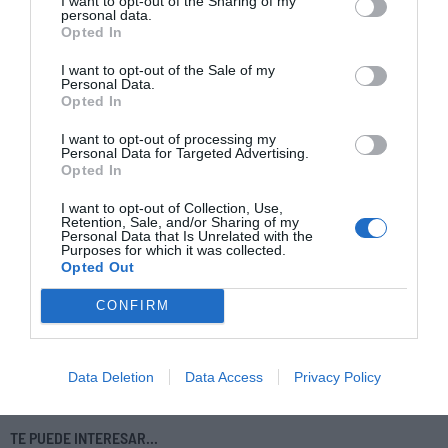
I want to opt-out of the Sharing of my
las cosas, los interrogantes que como sociedad nos
personal data.
formulamos ante el declive de las promesas de la
Opted In
civilización global y las democracias neoliberales, así
I want to opt-out of the Sale of my
Personal Data.
como la experiencia apremiante del cambio climático, la
Opted In
inminencia de la singularidad tecnológica o más
I want to opt-out of processing my
recientemente, los efectos de las sucesivas olas de una
Personal Data for Targeted Advertising.
Opted In
pandemia global. Por eso, quizás la ficción sea la
encarnación contemporánea del mito, y supere a la
I want to opt-out of Collection, Use,
Retention, Sale, and/or Sharing of my
filosofía en su capacidad de calibrar estas preguntas que
Personal Data that Is Unrelated with the
Purposes for which it was collected.
nos asedian en este presente asediado por catástrofes e
Opted Out
incertidumbre.
CONFIRM
Añadir
Coolt
como fuente preferida de Google.
Mantente informado con las últimas noticias de actualidad.
Data Deletion
Data Access
Privacy Policy
ACTIVAR AHORA
TE PUEDE INTERESAR...