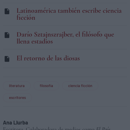
Latinoamérica también escribe ciencia
ficción
Darío Sztajnszrajber, el filósofo que
llena estadios
El retorno de las diosas
literatura
filosofía
ciencia ficción
escritores
Ana Llurba
Escritora. Colaboradora de medios como
El País
,