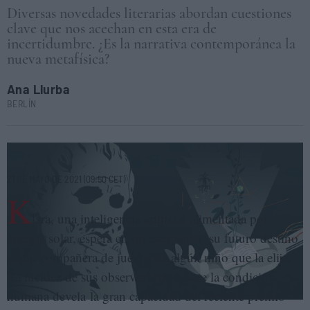
Diversas novedades literarias abordan cuestiones
clave que nos acechan en esta era de
incertidumbre. ¿Es la narrativa contemporánea la
nueva metafísica?
Ana Llurba
BERLÍN
MAR OLIVER
21 DE MAYO DE 2021 (09:50 CET)
K
lara, una inteligencia artificial alimentada por
energía solar, espera en un escaparate su futuro destino
como compañera de juegos de algún niño que la elija.
La lucidez de sus observaciones sobre la condición
humana devela la gran capacidad del reciente premio