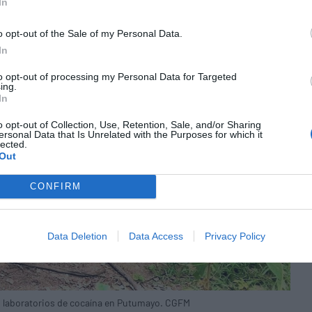
In
o opt-out of the Sale of my Personal Data.
In
to opt-out of processing my Personal Data for Targeted
ing.
In
o opt-out of Collection, Use, Retention, Sale, and/or Sharing
ersonal Data that Is Unrelated with the Purposes for which it
lected.
Out
CONFIRM
Data Deletion
Data Access
Privacy Policy
s laboratorios de cocaína en Putumayo. CGFM