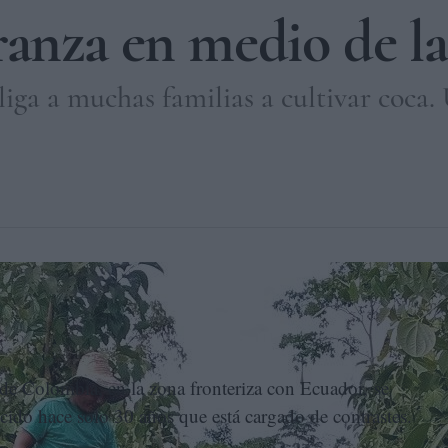
ranza en medio de la
iga a muchas familias a cultivar coca.
 pimienta en Valle del Guamuez, Colombia. CORTESÍA
e de Colombia, en la zona fronteriza con Ecuador, se
cido hace solo 30 años que está cargado de contrastes.