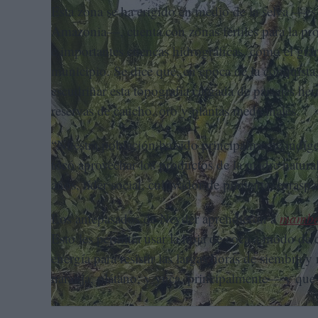
Esta zona se ha erigido en medio de la selva —es p
Amazonia—, cuenta con zonas fértiles para la pr
e importantes cuencas hidrográficas, como el gr
municipio. Se dice que, en época de la conquista
escudriñar esta topografía cargada de paisajes he
reservas de caucho, oro y plantas medicinales.
“Nuestra población ha sido principalmente indíg
tocó aprovechar los productos de la madre natur
años, líder social, cultivador de pimienta, exraspa
Los antepasados de Neyder aprendieron a
mambe
Esto les permitía usar la hoja de coca a modo de
energía para resistir las largas horas de siembra y
naranja, plátano, y yuca, principalmente— y que 