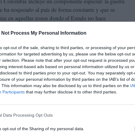
 en Colombia incluye un componente especial: la guerra
que ha noqueado al país de forma constante y que se
stas en aquellas zonas donde el Estado no hace
Neyder y su familia, quienes, por la presión de grupos
 Not Process My Personal Information
coca no para
mambear
o curar, sino para destinarla
xporta ilegalmente en el país.
to opt-out of the sale, sharing to third parties, or processing of your per
formation for targeted advertising by us, please use the below opt-out s
umayo exigen a los campesinos sembrar ciertos tipos de
r selection. Please note that after your opt-out request is processed y
los dejen en paz por un tiempo determinado) y, en
eing interest-based ads based on personal information utilized by us or
disclosed to third parties prior to your opt-out. You may separately opt-
 de productos que son utilizados para la producción de
losure of your personal information by third parties on the IAB’s list of
lle del Guamez: “Acá muchos nacen, pero pocos
. This information may also be disclosed by us to third parties on the
IA
, el campo es su vida entera.
Participants
that may further disclose it to other third parties.
l Data Processing Opt Outs
o opt-out of the Sharing of my personal data.