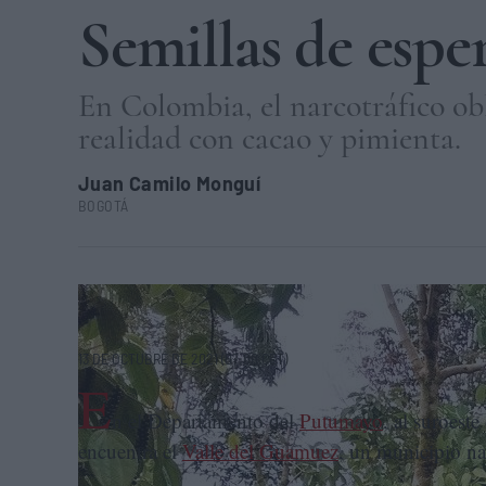
Semillas de espe
En Colombia, el narcotráfico obl
realidad con cacao y pimienta.
Juan Camilo Monguí
BOGOTÁ
Neyder Fernando Culchac, en tierras dedicadas al cultivo de
13 DE OCTUBRE DE 2021 (07:00 CET)
E
n el Departamento del
Putumayo
, al suroest
encuentra el
Valle del Guamuez
, un municipio na