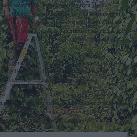
arte esencial de la gran reserva forestal de la
oducción agrícola, páramos de muy bajas temperaturas
an río Guamuez, de donde proviene el nombre del
, solo los aventureros más aguerridos fueron capaces de
rmosos y amenazas agrestes. Una tierra que prometía
ena y como acá no llegaban los medicamentos, nos
aleza”, dice Neyder Fernando Culchac, un joven de 20
dor de coca y protagonista de esta historia.
ar
coca para servirse de sus propiedades naturales.
 cura contra algunos males, y también como fuente de
 recolecta de los productos que ofreciera la tierra —
constituían su único medio de supervivencia.