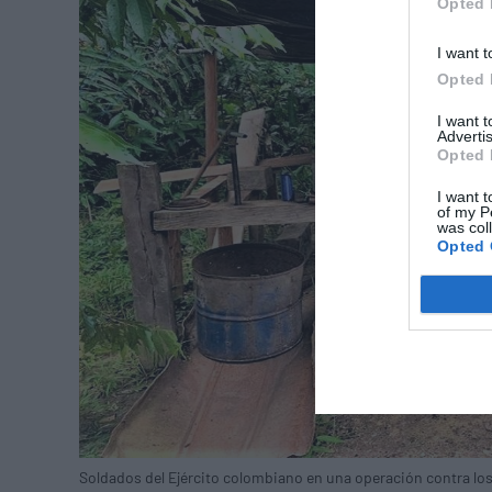
Opted 
I want t
Opted 
I want 
Advertis
Opted 
I want t
of my P
was col
Opted 
Soldados del Ejército colombiano en una operación contra lo