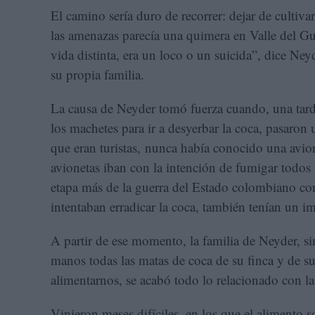
El camino sería duro de recorrer: dejar de cultiv
las amenazas parecía una quimera en Valle del G
vida distinta, era un loco o un suicida”, dice Ne
su propia familia.
La causa de Neyder tomó fuerza cuando, una tarde
los machetes para ir a desyerbar la coca, pasaro
que eran turistas, nunca había conocido una avion
avionetas iban con la intención de fumigar todos
etapa más de la guerra del Estado colombiano contr
intentaban erradicar la coca, también tenían un i
A partir de ese momento, la familia de Neyder, si
manos todas las matas de coca de su finca y de su
alimentarnos, se acabó todo lo relacionado con la
Vinieron meses difíciles, en los que el alimento 