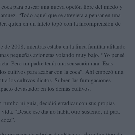
ar coca para buscar una nueva opción libre del miedo y
uamuez. “Todo aquel que se atreviera a pensar en una
yder, quien en un inicio topó con la incomprensión de
 de 2008, mientras estaba en la finca familiar afilando
n unas pequeñas avionetas volando muy bajo. “Yo pensé
eta. Pero mi padre tenía una sensación rara. Esas
 los cultivos para acabar con la coca”. Ahí empezó una
a los cultivos ilícitos. Si bien las fumigaciones
mpacto devastador en los demás cultivos.
n rumbo ni guía, decidió erradicar con sus propias
 vida. “Desde ese día no había otro sustento, ni para
 coca”.
solo provenía de árboles de plátano y
chiro
(un tipo de