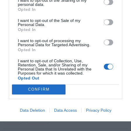
I want to opt-out of the Sharing of my
geopolítica internacional.
personal data.
Opted In
I want to opt-out of the Sale of my
Añadir
Coolt
como fuente preferida de Google.
Personal Data.
Mantente informado con las últimas noticias de actualidad.
Opted In
ACTIVAR AHORA
I want to opt-out of processing my
Personal Data for Targeted Advertising.
TE PUEDE INTERESAR...
Opted In
Viaje al ‘Delirio americano’
I want to opt-out of Collection, Use,
Retention, Sale, and/or Sharing of my
Personal Data that Is Unrelated with the
Purposes for which it was collected.
Opted Out
Seis semanas que agitaron La Habana
CONFIRM
Latinoamérica
política
Argentina
Brasil
Data Deletion
Data Access
Privacy Policy
Chile
México