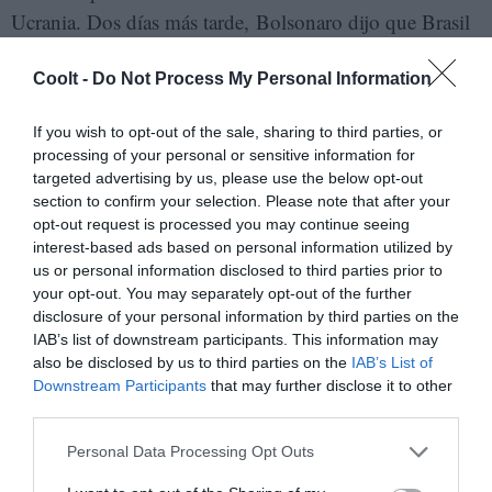
Ucrania. Dos días más tarde, Bolsonaro dijo que Brasil
se mantendrá neutral en el conflicto, señalando que
Coolt -
Do Not Process My Personal Information
Rusia y Ucrania eran “prácticamente naciones
hermanas”.
If you wish to opt-out of the sale, sharing to third parties, or
processing of your personal or sensitive information for
La invasión rusa a Ucrania muestra que el tablero
targeted advertising by us, please use the below opt-out
internacional se ha hecho más complejo. Un mundo
section to confirm your selection. Please note that after your
más volátil e inseguro donde, para tener peso o ser
opt-out request is processed you may continue seeing
interest-based ads based on personal information utilized by
relevantes, países como los latinoamericanos necesitan
us or personal information disclosed to third parties prior to
diseñar estrategias coherentes, hablar a la comunidad
your opt-out. You may separately opt-out of the further
internacional con una sola voz y contar con liderazgos
disclosure of your personal information by third parties on the
IAB’s list of downstream participants. This information may
regionales sólidos y respaldados por un consenso
also be disclosed by us to third parties on the
IAB’s List of
general. Es decir, el reverso de lo que se vive
Downstream Participants
that may further disclose it to other
actualmente en América Latina, donde la
third parties.
heterogeneidad de posturas y la falta de liderazgos
Personal Data Processing Opt Outs
reconocidos condenan a la región a la periferia