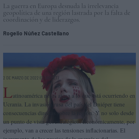
La guerra en Europa desnuda la irrelevancia
geopolítica de una región lastrada por la falta de
coordinación y de liderazgos.
Rogelio Núñez Castellano
Una mujer protesta contra la invasión de Ucrania ante la embajada de
Rusia en Ciudad de México, el 26 de febrero de 2022. EFE/SÁSHENKA
GUTIÉRREZ
2 DE MARZO DE 2022 (07:00 CET)
L
atinoamérica no es ajena a lo que está ocurriendo en
Ucrania. La invasión rusa del país del Dniéper tiene
consecuencias directas sobre la región. Y no solo desde
un punto de vista geoestratégico. Económicamente, por
ejemplo, van a crecer las tensiones inflacionarias. El
incremento de los precios de la energía y del