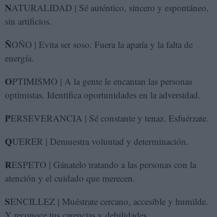
N
ATURALIDAD | Sé auténtico, sincero y espontáneo,
sin artificios.
Ñ
OÑO | Evita ser soso. Fuera la apatía y la falta de
energía.
O
PTIMISMO | A la gente le encantan las personas
optimistas. Identifica oportunidades en la adversidad.
P
ERSEVERANCIA | Sé constante y tenaz. Esfuérzate.
Q
UERER | Demuestra voluntad y determinación.
R
ESPETO | Gánatelo tratando a las personas con la
atención y el cuidado que merecen.
S
ENCILLEZ | Muéstrate cercano, accesible y humilde.
Y reconoce tus carencias y debilidades.