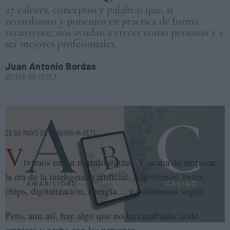
27 valores, conceptos y palabras que, si
recordamos y ponemos en práctica de forma
recurrente, nos ayudan a crecer como personas y a
ser mejores profesionales.
Juan Antonio Bordas
EDITOR DE COOLT
COOLT
22 DE MAYO DE 2026 (08:14 CET)
V
ivimos en un mundo digital. Y acaba de empezar
la era de la inteligencia artificial. Algoritmos, bytes,
chips, digitalización, energía… y podríamos seguir.
Pero, aun así, hay algo que no ha cambiado: todo
empieza y acaba con las personas.