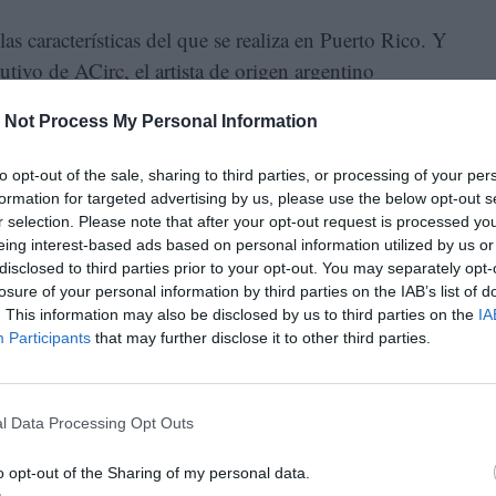
las características del que se realiza en Puerto Rico. Y
cutivo de ACirc, el artista de origen argentino
 Not Process My Personal Information
generado desde el primer momento impacta
to opt-out of the sale, sharing to third parties, or processing of your per
ribuye a la educación artística y el acceso a la cultura.
formation for targeted advertising by us, please use the below opt-out s
r selection. Please note that after your opt-out request is processed y
 aproximado de 300.000 dólares. Todos los años nos
eing interest-based ads based on personal information utilized by us or
 Maximiliano. “Lo hacemos por convicción”, resume,
disclosed to third parties prior to your opt-out. You may separately opt-
losure of your personal information by third parties on the IAB’s list of
e que, “si nos organizamos, podemos conseguir grandes
. This information may also be disclosed by us to third parties on the
IA
Participants
that may further disclose it to other third parties.
l Data Processing Opt Outs
o opt-out of the Sharing of my personal data.