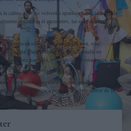
 la calma, que no volverá a aparecer hasta tarde en la
ialmente comienza el encuentro, las multitudes
ciar el espectáculo de malabares. En otra, una
tras en una plaza cercana el público estalla en
as. Así, hora tras hora, por más de 10 estaciones, se
orines.
ar, todo parece congelarse en este presente. Por un
rtida en la urbe; épica por su virtud de salirse de la
ter