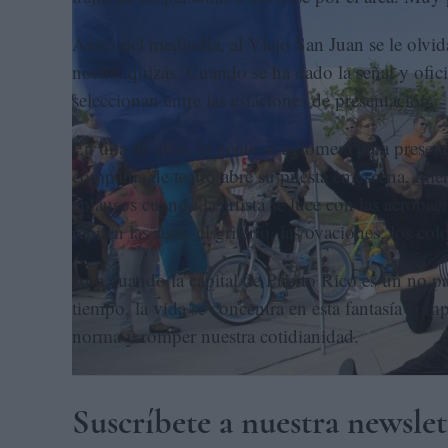
Antes del mediodía, al Viejo San Juan se le olvida
noche, quizás. Cuando se ha dado la señal y ofic
seleccionan entre las estaciones de presentación.
En una de ellas, la gente se aglomera para presen
compañía de teatro abre su puesta en escena, mien
aplausos cuando la artista se luce con las acrobaci
repiten las risas, el griterío, las ovaciones, los col
Aun cuando la capital de Puerto Rico es un no par
tiempo, la vida se concentra en esta fantasía compa
norma y romper nuestra cotidianidad.
Suscríbete a nuestra newslet