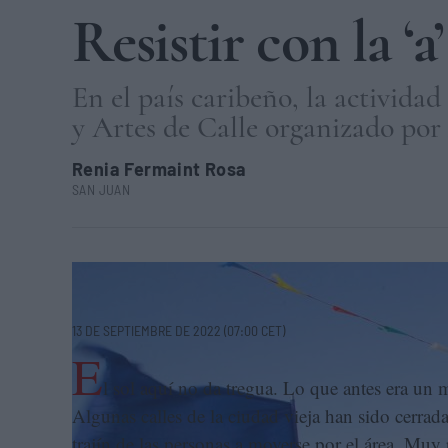
Resistir con la ‘
En el país caribeño, la activida
y Artes de Calle organizado por
Renia Fermaint Rosa
SAN JUAN
Espectáculo de Circo Caravana de la Asociación ACirc en e
13 DE SEPTIEMBRE DE 2022 (07:00 CET)
E
l sol aquí no da tregua. Lo que antes era un m
Algunas calles de la ciudad vieja han sido cerradas
trajín de las personas a moverse por el área. Muy 