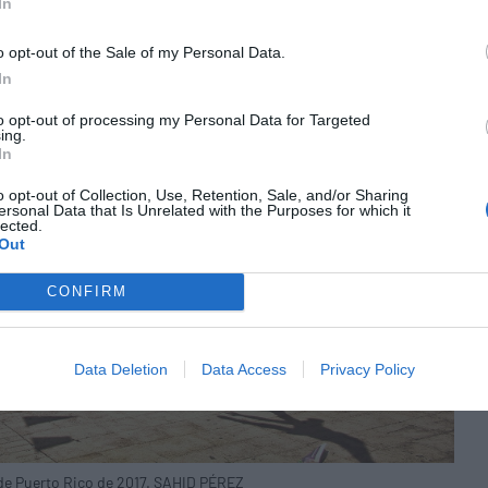
In
o opt-out of the Sale of my Personal Data.
In
to opt-out of processing my Personal Data for Targeted
ing.
In
o opt-out of Collection, Use, Retention, Sale, and/or Sharing
ersonal Data that Is Unrelated with the Purposes for which it
lected.
Out
CONFIRM
Data Deletion
Data Access
Privacy Policy
e de Puerto Rico de 2017. SAHID PÉREZ