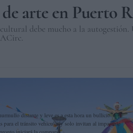
a’ de arte en Puerto 
d cultural debe mucho a la autogestión. 
 ACirc.
l municipio de Cataño, en Puerto Rico. CLAUDIA CARBONELL
urmullo distante y leve es a esta hora un bullicio.
 para el tránsito vehicular y solo invitan al imparable
pronto iniciará la comparsa.