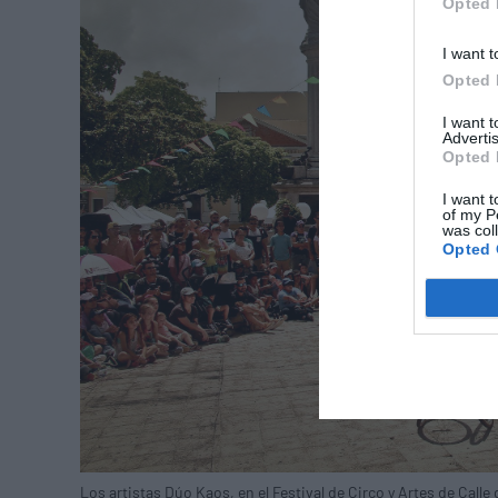
Opted 
I want t
Opted 
I want 
Advertis
Opted 
I want t
of my P
was col
Opted 
Los artistas Dúo Kaos, en el Festival de Circo y Artes de Call