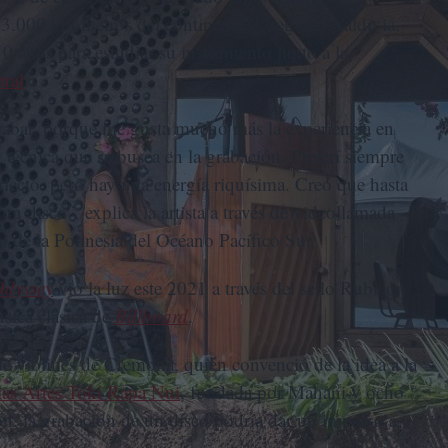
 3.000 kilómetros del continente. Luego en Valdivia,
 10 años para estudiar su instrumento junto a la
tral
.
grabar, porque me gusta mucho más la experiencia en
técnica que se busca en la grabación. Preferí siempre
rfecto, pero hay una energía riquísima. Creo que hasta
n disco”, explica la artista a través de videollamada
lo de la Polinesia del Océano Pacífico Sur.
dyssey
vio la luz este 2021 a través del sello Rubicon
úsica clásica de
Billboard
.
e violines de Cremona, quien convenció de la idea a la
las Artes Toki Rapa Nui
, fundada por Mahani y ocho
n, la grabación de un disco podría dar un impulso a