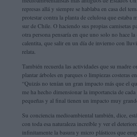
medioambientalistas más antiguos de Estados Uni
represas allá y siempre se hablaba en casa del t
protestar contra la planta de celulosa que estaba 
sur de Chile. O haciendo sus propias camisetas pa
otra persona pensaría en que uno solo no hace la
calentita, que salir en un día de invierno con lluv
relata.
También recuerda las actividades que su madre or
plantar árboles en parques o limpiezas costeras en
“Quizás no tenían un gran impacto más que el q
me ha hecho dimensionar la importancia de cada
pequeñas y al final tienen un impacto muy grande
Su conciencia medioambiental también, dice, está
con toda esa naturaleza increíble y ver el deter
infinitamente la basura y micro plásticos que empe