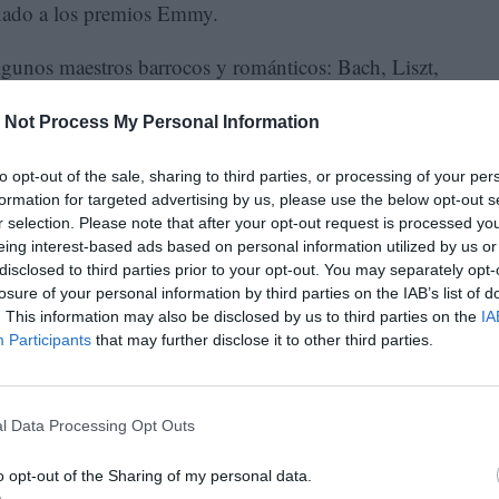
do a los premios Emmy.
gunos maestros barrocos y románticos: Bach, Liszt,
a de identidad clara:
Rapa Nui Odyssey
cierra con
‘I
 Not Process My Personal Information
 el momento de la muerte de Hotu Matu’a, el primer rey
 de otro artista rapanui, el cantante Enrique Icka.
to opt-out of the sale, sharing to third parties, or processing of your per
formation for targeted advertising by us, please use the below opt-out s
r selection. Please note that after your opt-out request is processed y
eing interest-based ads based on personal information utilized by us or
disclosed to third parties prior to your opt-out. You may separately opt-
losure of your personal information by third parties on the IAB’s list of
. This information may also be disclosed by us to third parties on the
IA
Participants
that may further disclose it to other third parties.
l Data Processing Opt Outs
o opt-out of the Sharing of my personal data.