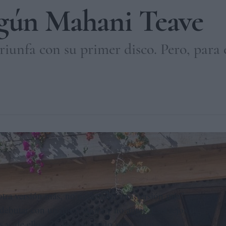
egún Mahani Teave
triunfa con su primer disco. Pero, para e
ica y de las Artes Toki Rapa Nui. DWORKIN COMPANY
otra versión más, no necesitaba una versión mía”,
debutar con un disco ahora y no antes. Está lejos de
 y, de ellos, 29 los ha vivido junto a un piano.