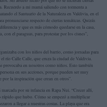
dos. Mi abuelo luchó por que no se hicieran ciertas
ema. Recuerdo a mi mamá saliendo con tormenta a
matando el Santuario de la Naturaleza en Valdivia, en el
ra pronunciarse respecto de ciertas temáticas. Quizás
 diferencia y que es más cómodo quedarse en la casa,
ia, con el paraguas, para protestar por los cisnes”,
ganizaba con los niños del barrio, como jornadas para
 el río Calle Calle, que cruza la ciudad de Valdivia.
ue provocaba en nosotros como niños. Esto también
 persona en sus acciones, porque pueden ser muy
 por la inspiración que crean en otros”.
 marcada por su infancia en Rapa Nui. “Crecer allí,
ioro rápido que hubo. Cómo se empezó a multiplicar
zaron a llegar a nuestras costas. La playa que era