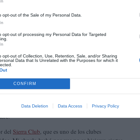
In
o opt-out of the Sale of my Personal Data.
In
to opt-out of processing my Personal Data for Targeted
ing.
In
o opt-out of Collection, Use, Retention, Sale, and/or Sharing
ersonal Data that Is Unrelated with the Purposes for which it
lected.
Out
n”
CONFIRM
dos ven. Y cada una de nuestras dimensiones están
 A veces no. En el caso de Mahani, pareciera ser un
Data Deletion
Data Access
Privacy Policy
o ambiental son tres conceptos que marcan todos sus
adre.
or del
Sierra Club
, que es uno de los clubes