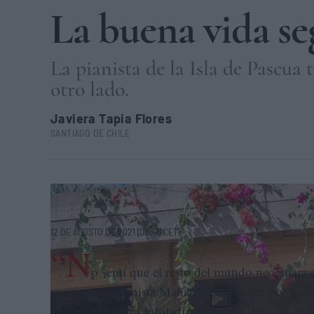
La buena vida s
La pianista de la Isla de Pascua 
otro lado.
Javiera Tapia Flores
SANTIAGO DE CHILE
La pianista Mahani Teave, en un recital en la Escuela de Mús
12 DE AGOSTO DE 2021 (08:46 CET)
“N
o sentí que el resto del mundo necesitara 
responde la pianista Mahani Teave sobre por qué 
ser una pregunta antojadiza. Mahani tiene 38 años