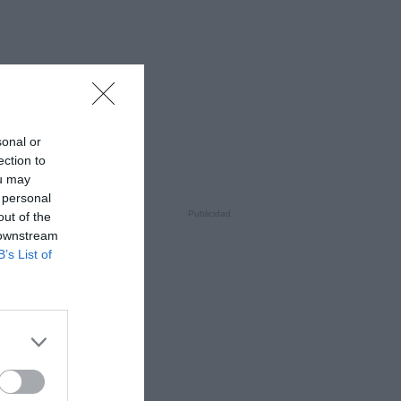
sonal or
ection to
ou may
 personal
out of the
 downstream
B’s List of