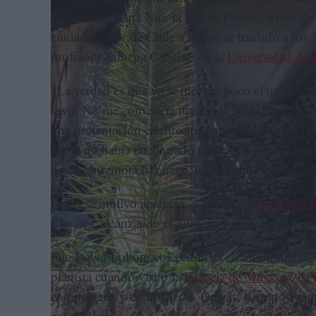
Primero en Rapa Nui, la Isla de Pascua, a más de
ciudad del sur de Chile a la que se trasladó a los
profesora Ximena Cabello, en la
Universidad Aus
“La verdad es que yo le hice un poco el quite a 
vivo. No me convencía mucho lo de la perfección 
una presentación en directo, donde no es todo pe
ahora no había encontrado una razón para grabar u
desde su remota isla natal, ubicada en el Triángu
Pero ese motivo apareció, y el álbum
Rapa Nui O
Classics, alcanzando el número 1 en la lista de m
Fue David Fulton, coleccionista estadounidense d
pianista cuando visitó la
Escuela de Música y de 
compañeros y compañeras. Quizás, surgirió Fulto
ese proyecto.