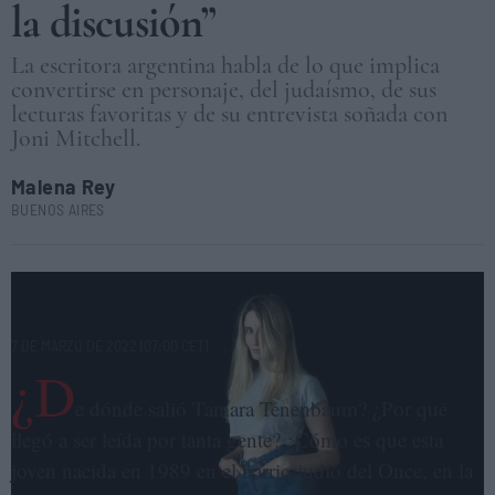
la discusión”
La escritora argentina habla de lo que implica
convertirse en personaje, del judaísmo, de sus
lecturas favoritas y de su entrevista soñada con
Joni Mitchell.
Malena Rey
BUENOS AIRES
La escritora y periodista argentina Tamara Tenenbaum. DANIEL
MORDZINSKI
7 DE MARZO DE 2022 (07:00 CET)
¿D
e dónde salió Tamara Tenenbaum? ¿Por qué
llegó a ser leída por tanta gente? ¿Cómo es que esta
joven nacida en 1989 en el barrio judío del Once, en la