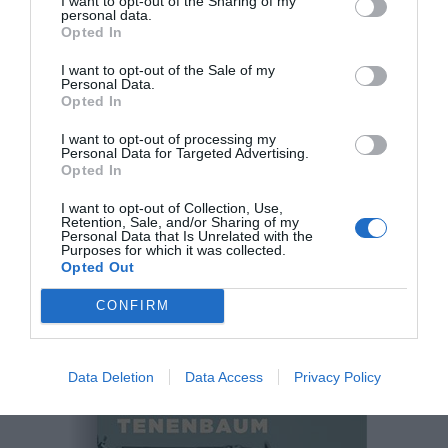
Me llega quizás de la herencia del judaísmo, del humor
I want to opt-out of the Sharing of my
personal data.
judío con el que me crié, y de la obra de autores como
Opted In
Vivian Gornick o Philip Roth, que me encantan y
I want to opt-out of the Sale of my
donde reconozco ese tono. Es seco, pero puede haber
Personal Data.
Opted In
algo emotivo en ese narrador que no se anima a
emocionarse. Hay algo que empuja al lector a un lugar
I want to opt-out of processing my
Personal Data for Targeted Advertising.
incómodo, y eso me interesaba y creo que lo logré
Opted In
hacer. Mi tono no es emotivo ni sentimental, pero sí es
I want to opt-out of Collection, Use,
emocional porque te lleva a un lugar en el que te
Retention, Sale, and/or Sharing of my
Personal Data that Is Unrelated with the
preguntás qué le pasa a esta narradora, qué la toca, qué
Purposes for which it was collected.
Opted Out
la interpela. A mí, la frialdad de, por ejemplo, Joan
Didion, me parece la cosa más emotiva del mundo.
CONFIRM
Data Deletion
Data Access
Privacy Policy