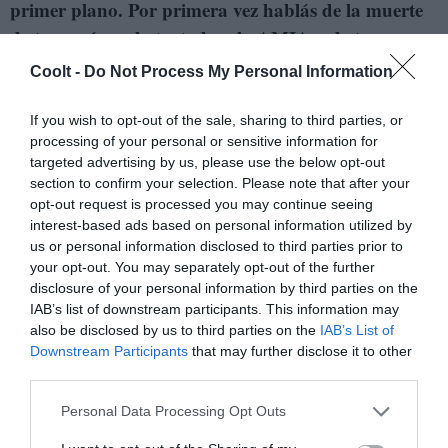
primer plano. Por primera vez hablás de la muerte
de tu papá en el atentado a la AMIA y de tu
infancia con tus hermanas y tu mamá. También de
Coolt -
Do Not Process My Personal Information
las indemnizaciones que pagó el Estado, de cómo
viviste la transición de la infancia a la juventud, y
If you wish to opt-out of the sale, sharing to third parties, or
processing of your personal or sensitive information for
qué tipo de rupturas simbólicas y reales fuiste
targeted advertising by us, please use the below opt-out
haciendo para armar tu propio camino. El estilo del
section to confirm your selection. Please note that after your
libro es bastante seco y cortante, nada sentimental.
opt-out request is processed you may continue seeing
interest-based ads based on personal information utilized by
Las imágenes más tristes o desoladoras son
us or personal information disclosed to third parties prior to
rematadas con dosis de humor negro. ¿De dónde
your opt-out. You may separately opt-out of the further
viene ese tono?
disclosure of your personal information by third parties on the
IAB’s list of downstream participants. This information may
also be disclosed by us to third parties on the
IAB’s List of
- Viene de la forma en la que hablo y de la forma en la
Downstream Participants
that may further disclose it to other
que pienso. Me gusta contrastarlo con el tono de
El fin
third parties.
del amor
, que es más emotivo. Pero el de la novela está
Personal Data Processing Opt Outs
más cerca del tono con el que me hablo a mí misma.