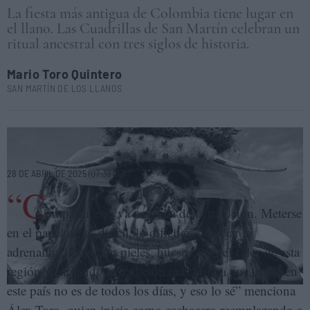
La fiesta más antigua de Colombia tiene lugar en
el llano. Las Cuadrillas de San Martín celebran un
ritual ancestral con tres siglos de historia.
Mario Toro Quintero
SAN MARTÍN DE LOS LLANOS
Los cuadrilleros de San Martín mantienen viva la llama de una de las
tradiciones más antiguas de Colombia. MARIO TORO QUINTERO
28 DE ABRIL DE 2025 (07:39 CET)
“C
ompartir esto va más allá de la tradición. Meterse
en el papel no es difícil, lo difícil es manejar la
adrenalina. Estar con pieles, huesos, con el calor de esta
región y cargando la tradición más bonita que existe en
este país no es de todos los días, y eso lo sé” menciona
Álex Toro, quien inicia como cachacero reemplazando a