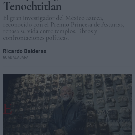
Tenochtitlan
El gran investigador del México azteca,
reconocido con el Premio Princesa de Asturias,
repasa su vida entre templos, libros y
confrontaciones políticas.
Ricardo Balderas
GUADALAJARA
El arqueólogo Eduardo Matos Moctezuma, en el Museo del Templo
Mayor de Ciudad de México. INAH/HÉCTOR MONTAÑO
17 DE AGOSTO DE 2022 (07:00 CET)
E
duardo Matos Moctezuma (Ciudad de México,
1940) está de enhorabuena. A las múltiples distinciones
acumuladas a lo largo de más de 60 años de