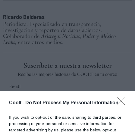
Ricardo Balderas
Periodista. Especializado en transparencia,
investigación y reporteo de datos abiertos.
Colaborador de
Aristegui Noticias
,
Poder
y
México
Leaks,
entre otros medios.
Suscríbete a nuestra newsletter
Recibe las mejores historias de COOLT en tu correo
Email
Coolt -
Do Not Process My Personal Information
Suscribirse
If you wish to opt-out of the sale, sharing to third parties, or
Al darte de alta aceptas la
política de privacidad
.
processing of your personal or sensitive information for
targeted advertising by us, please use the below opt-out