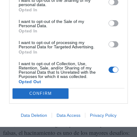
I want to opt-out of the Sharing of my
personal data.
Opted In
I want to opt-out of the Sale of my
Personal Data.
Opted In
Plántulas de Petare Blu en la comuna 'Vamos con Todo'. ZONA DE
DESCARGA
I want to opt-out of processing my
Personal Data for Targeted Advertising.
Opted In
Estas semillas son del sector Las Laderas de la montaña
I want to opt-out of Collection, Use,
Ávila, ubicada en el Camino de Los Españoles, en
Retention, Sale, and/or Sharing of my
Personal Data that Is Unrelated with the
extremo opuesto de Caracas. Daniel Zarlenca,
Purposes for which it was collected.
Opted Out
caficultor donante, recuerda que “las semillas bajaron la
montaña, atravesaron toda Caracas, llegaron a Petare
CONFIRM
con Enrique y allá están esas matas. Es bonito lo que
está sucediendo allá desde entonces”.
Data Deletion
Data Access
Privacy Policy
Pero, como advierte Egaña, para evitar expectativas
falsas, el hacinamiento es uno de los mayores desafíos: