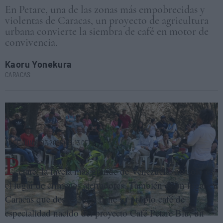
En Petare, una de las zonas más empobrecidas y
violentas de Caracas, un proyecto de agricultura
urbana convierte la siembra de café en motor de
convivencia.
Kaoru Yonekura
CARACAS
Representantes de la ONU visitan Parque Galindo, en Petare, al este de
Caracas, para conocer el trabajo comunitario impulsado por la
asociación civil Zona de Descarga. ZONA DE DESCARGA
23 DE JUNIO DE 2025 (08:13 CET)
P
etare, la favela más grande de Venezuela, no solo es
el lugar de crímenes aterradores. También es un lugar en
Caracas que desde 2024 tiene su propio café de
especialidad nacido del proyecto Café Petare Blu, un