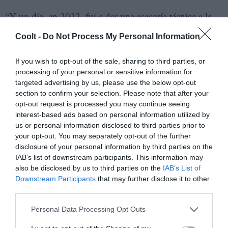
“Y un día, en 2022, fui a dar una asesoría técnica a la
comuna Vamos con Todo. Me encontré con un mesón
Coolt -
Do Not Process My Personal Information
de bolsitas llenas, ordenaditas, fue una cosa maravillosa.
Ahí fue cuando sentí que arrancó Petare Blu.
If you wish to opt-out of the sale, sharing to third parties, or
Sembraron ese lote y me llamaron un sábado: ‘Profesor,
processing of your personal or sensitive information for
targeted advertising by us, please use the below opt-out
necesitamos dos mil matas más’. Yo tenía miles de
section to confirm your selection. Please note that after your
chapolas y cafecillos, y les hice una entrega exprés. A
opt-out request is processed you may continue seeing
las dos horas, me llamaron: ‘Profe, ya todo está
interest-based ads based on personal information utilized by
us or personal information disclosed to third parties prior to
sembrado’. Después les llevé las bolsas de dos kilos y
your opt-out. You may separately opt-out of the further
semillas de Caracas para Caracas”.
disclosure of your personal information by third parties on the
IAB’s list of downstream participants. This information may
also be disclosed by us to third parties on the
IAB’s List of
Downstream Participants
that may further disclose it to other
third parties.
Personal Data Processing Opt Outs