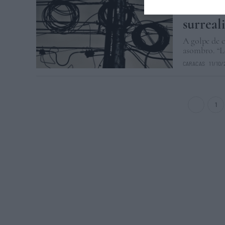
Ricardo
surreal
A golpe de c
asombro. “Lo
CARACAS
11/10
1