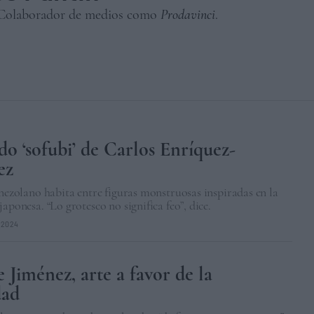
. Colaborador de medios como
Prodavinci
.
o ‘sofubi’ de Carlos Enríquez-
ez
enezolano habita entre figuras monstruosas inspiradas en la
japonesa. “Lo grotesco no significa feo”, dice.
/2024
e Jiménez, arte a favor de la
dad