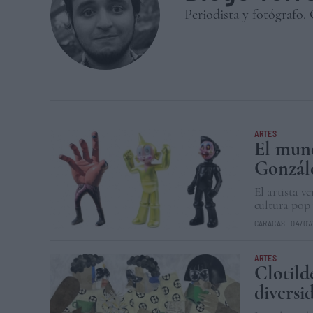
Periodista y fotógrafo
ARTES
El mund
Gonzál
El artista v
cultura pop 
CARACAS
04/07
ARTES
Clotild
diversi