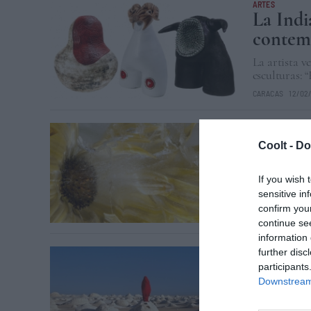
ARTES
La Indi
contem
La artista v
esculturas: 
CARACAS
12/02
ARTES
Imágene
Coolt -
Do
Con sus foto
expresa su “
If you wish 
sensitive in
CIUDAD DE MÉXI
confirm you
continue se
information 
ARTES
further disc
El fotó
participants
Downstream 
De Atacama 
con su cámar