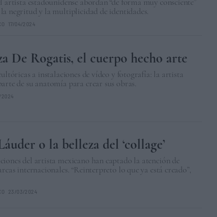
l artista estadounidense abordan “de forma muy consciente”
a negritud y la multiplicidad de identidades.
CO
17/04/2024
a De Rogatis, el cuerpo hecho arte
ultóricas a instalaciones de vídeo y fotografía: la artista
arte de su anatomía para crear sus obras.
/2024
Láuder o la belleza del ‘collage’
iones del artista mexicano han captado la atención de
arcas internacionales. “Reinterpreto lo que ya está creado”,
CO
23/03/2024