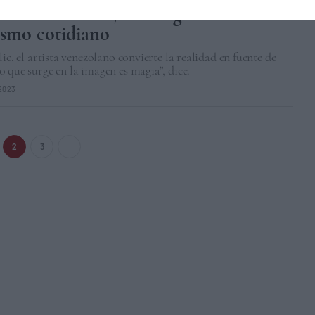
 Gómez Pérez, el fotógrafo del
ismo cotidiano
lic, el artista venezolano convierte la realidad en fuente de
 que surge en la imagen es magia”, dice.
/2023
2
3