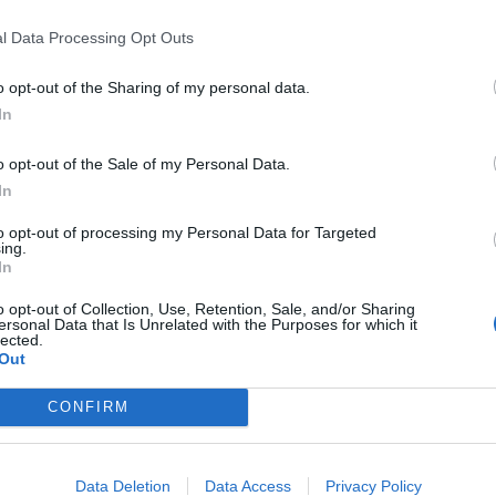
CO
13/12/2023
l Data Processing Opt Outs
o opt-out of the Sharing of my personal data.
In
ía con aves rapaces
o Mario Brandi utiliza la cetrería para educar a los más
o opt-out of the Sale of my Personal Data.
e la importancia de la conservación ambiental.
In
/2023
to opt-out of processing my Personal Data for Targeted
ing.
In
o opt-out of Collection, Use, Retention, Sale, and/or Sharing
aufrand y las formas cambiantes de
ersonal Data that Is Unrelated with the Purposes for which it
lected.
za
Out
 venezolano sedujo a los grandes de la moda sin renunciar a
rsonal. “Nada es para siempre”, diría en su última entrevista.
CONFIRM
/2023
Data Deletion
Data Access
Privacy Policy