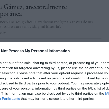
a Gámez, ancestralmente
poránea
enezolana resignifica la tradición indígena a través de sus
“El barro narra mi vida y mi historia”.
/2024
s de una naturaleza congelada
 Not Process My Personal Information
grafías de flores en bloques de hielo, Xabier Santakiteria
asombro ante la riqueza del mundo y de sus formas”.
to opt-out of the sale, sharing to third parties, or processing of your per
formation for targeted advertising by us, please use the below opt-out s
CO
08/01/2024
r selection. Please note that after your opt-out request is processed y
eing interest-based ads based on personal information utilized by us or
disclosed to third parties prior to your opt-out. You may separately opt-
losure of your personal information by third parties on the IAB’s list of
grafo del desierto
. This information may also be disclosed by us to third parties on the
IA
Participants
that may further disclose it to other third parties.
al Gobi, pasando por el Sáhara: Alfredo de Stéfano captura
a los lugares más áridos del planeta. “No son solo dunas”,