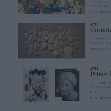
Las obras de
temas como l
CIUDAD DE MÉXI
ARTES
Costanz
De piezas esc
venezolana p
CARACAS
03/04
ARTES
Prince 
Las composic
revistas y m
dice.
CIUDAD DE MÉXI