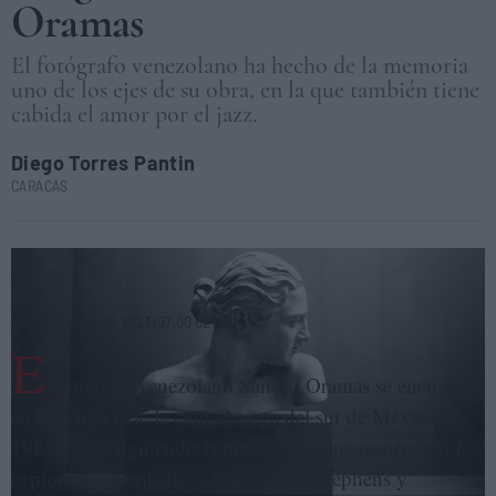
Oramas
El fotógrafo venezolano ha hecho de la memoria
uno de los ejes de su obra, en la que también tiene
cabida el amor por el jazz.
Diego Torres Pantin
CARACAS
Busto de mujer del Museo de Arte Moderno de Roma, 1980, de la serie
'Estanques de la memoria'. SANDRO ORAMAS
7 DE FEBRERO DE 2023 (07:00 CET)
E
l fotógrafo venezolano Sandro Oramas se encuentra
en Chichen Itzá, la ciudad maya del sur de México. Es
1984 y está siguiendo la misma ruta que recorrieron los
exploradores británicos John Lloyd Stephens y