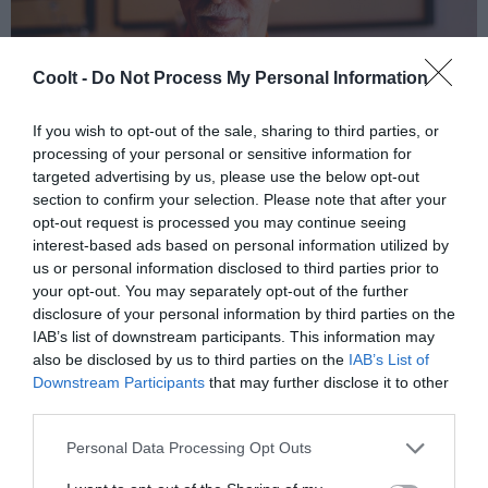
Coolt -
Do Not Process My Personal Information
If you wish to opt-out of the sale, sharing to third parties, or
processing of your personal or sensitive information for
targeted advertising by us, please use the below opt-out
El fotógrafo venezolano Sandro Oramas, en Caracas. DIEGO TORRES
PANTIN
section to confirm your selection. Please note that after your
opt-out request is processed you may continue seeing
interest-based ads based on personal information utilized by
Ciudades utópicas
, una serie fotográfica de los noventa,
us or personal information disclosed to third parties prior to
se compone de fotos de circuitos y partes de
your opt-out. You may separately opt-out of the further
computadoras, que, gracias a su tono marrón, evocan
disclosure of your personal information by third parties on the
IAB’s list of downstream participants. This information may
paisajes arqueológicos ficticios. Es un tratamiento
also be disclosed by us to third parties on the
IAB’s List of
similar al de una serie realizada una década atrás,
Downstream Participants
that may further disclose it to other
Descubrimientos
, donde se sugieren ruinas saharianas
third parties.
mediante el uso de anime y arena.
Personal Data Processing Opt Outs
- ¿Esa arqueología ficticia es una representación de