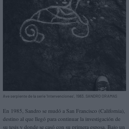
Ave serpiente de la serie 'Intervenciones', 1983. SANDRO ORAMAS
En 1985, Sandro se mudó a San Francisco (California),
destino al que llegó para continuar la investigación de
su tesis y donde se casó con su primera esposa. Bajo un