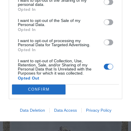
I want to opt-out of the Sharing of my
personal data.
la relación que existe entre la memoria y la
Opted In
imaginación?
I want to opt-out of the Sale of my
Personal Data.
- La memoria es como un archivo donde tú guardas
Opted In
cosas. Uno va reconstruyendo de manera imaginaria.
I want to opt-out of processing my
Personal Data for Targeted Advertising.
Esa arqueología ficticia pretende recrear esa realidad
Opted In
imaginaria. En realidad, lo que fotografías afuera es una
I want to opt-out of Collection, Use,
proyección de tu realidad interior. Hay una voluntad en
Retention, Sale, and/or Sharing of my
Personal Data that Is Unrelated with the
indagar en cómo es el ser. El desarraigo causa lugares
Purposes for which it was collected.
de memoria. La memoria es un lugar tangible para
Opted Out
habitar.
CONFIRM
Data Deletion
Data Access
Privacy Policy