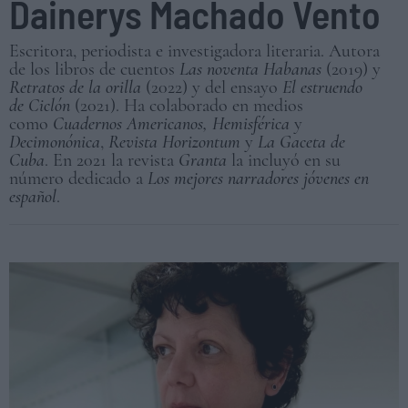
Dainerys Machado Vento
Escritora, periodista e investigadora literaria. Autora
de los libros de cuentos
Las noventa Habanas
(2019) y
Retratos de la orilla
(2022) y del ensayo
El estruendo
de Ciclón
(2021). Ha colaborado en medios
como
Cuadernos Americanos, Hemisférica
y
Decimonónica
,
Revista Horizontum
y
La Gaceta de
Cuba
. En 2021 la revista
Granta
la incluyó en su
número dedicado a
Los mejores narradores j
óvenes en
español
.