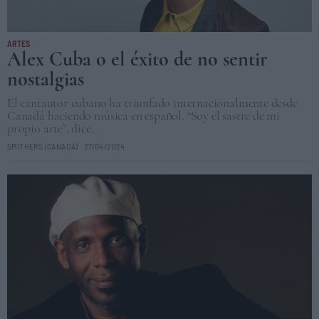
ARTES
Alex Cuba o el éxito de no sentir
nostalgias
El cantautor cubano ha triunfado internacionalmente desde
Canadá haciendo música en español. “Soy el sastre de mi
propio arte”, dice.
SMITHERS (CANADÁ)
27/04/2024