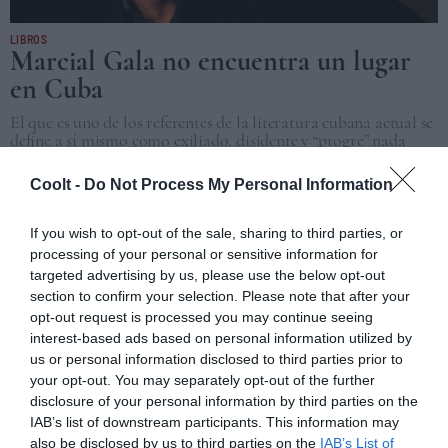
LIBROS
Marcial Gala no encuentra un lugar
en Cuba
El que es uno de los referentes de la literatura cubana actual se
define a sí mismo como exiliado, disidente y “progre” nada
ingenuo.
Coolt -
Do Not Process My Personal Information
BUENOS AIRES
27/03/2024
If you wish to opt-out of the sale, sharing to third parties, or
processing of your personal or sensitive information for
targeted advertising by us, please use the below opt-out
section to confirm your selection. Please note that after your
opt-out request is processed you may continue seeing
interest-based ads based on personal information utilized by
us or personal information disclosed to third parties prior to
your opt-out. You may separately opt-out of the further
disclosure of your personal information by third parties on the
IAB’s list of downstream participants. This information may
also be disclosed by us to third parties on the
IAB’s List of