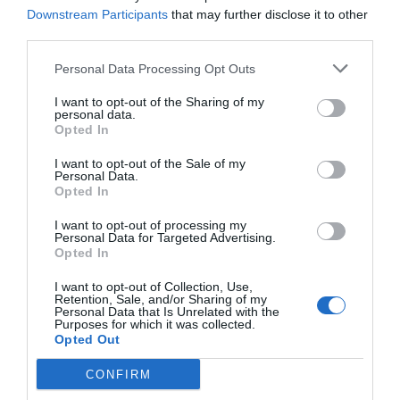
Downstream Participants
that may further disclose it to other
IDEAS
La cocina cubana y sin rencores de
third parties.
Verónica Cervera
Personal Data Processing Opt Outs
Para saborear el mejor lechón asado no hace falta regresar a
I want to opt-out of the Sharing of my
Cuba, tal como prueba esta bloguera culinaria exiliada en
personal data.
Miami.
Opted In
MIAMI
27/02/2024
I want to opt-out of the Sale of my
Personal Data.
Opted In
I want to opt-out of processing my
Personal Data for Targeted Advertising.
Opted In
I want to opt-out of Collection, Use,
Retention, Sale, and/or Sharing of my
Personal Data that Is Unrelated with the
Purposes for which it was collected.
Opted Out
CONFIRM
ARTES