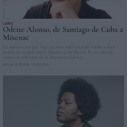
LIBROS
Odette Alonso, de Santiago de Cuba a
Mixcoac
La autora cree que “será en otra vida” cuando vuelva a leer
poesía en su país natal. Mientras, en México la reconocen
como un referente de la literatura lésbica.
CIUDAD DE MÉXICO
28/06/2024