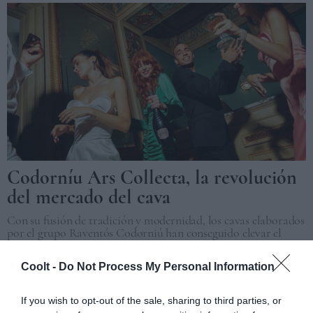
Codorníu Ars Collecta, la revolución
del mercado del cava
Con su fusión de tradición y modernidad, los cavas elaborados
por el grupo Raventós Codorniú han conseguido elevar el
nivel de este vino espumoso.
REDACCIÓN
09/05/2023
Coolt -
Do Not Process My Personal Information
If you wish to opt-out of the sale, sharing to third parties, or