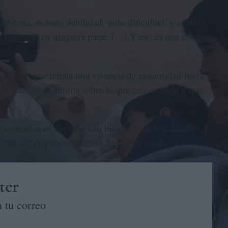
roblema, es todo debilidad, todo dificultad, y cuando
no tiene eco en ninguna parte. (…) Y eso es una cosa
umental que retrata una vivencia de maternidad fuera
y una reflexión íntima sobre lo que nos asemeja y nos
s asentadas en España, han buscado sensibilizar al
foque patologizante que muchas veces conlleva.
ter
 tu correo