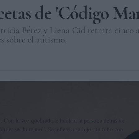
ecetas de 'Código Mar
ricia Pérez y Liena Cid retrata cinco 
s sobre el autismo.
 Marcos', el documental que acompaña durante cinco años la vida cotidia
ar. Con la voz quebrada le habla a la persona detrás de
lquier ser humano”. Se refiere a su hijo, un niño con