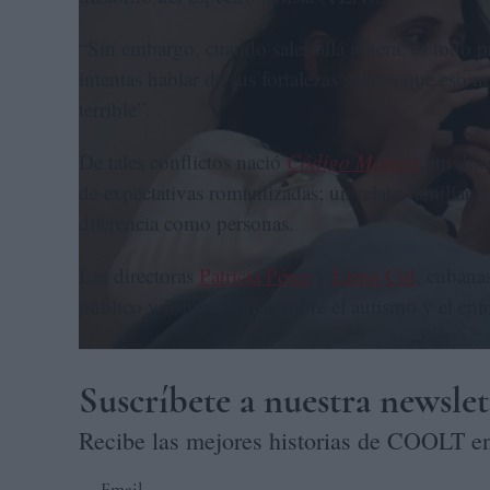
“Sin embargo, cuando sales allá afuera, es todo p
intentas hablar de sus fortalezas sientes que eso 
terrible”.
De tales conflictos nació
Código Marcos
, un doc
de expectativas romantizadas; un relato familiar 
diferencia como personas.
Las directoras
Patricia Pérez
y
Liena Cid
, cubana
público y romper mitos sobre el autismo y el en
Suscríbete a nuestra newslet
Recibe las mejores historias de COOLT en
Email