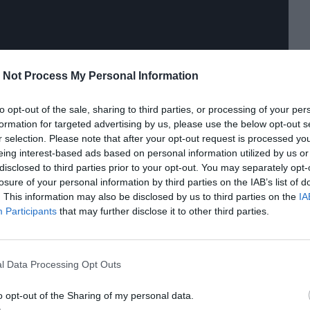
 Not Process My Personal Information
to opt-out of the sale, sharing to third parties, or processing of your per
 éxito. "La gente sale conmovida y sacudida; y en el
formation for targeted advertising by us, please use the below opt-out s
eír, te hace llorar, es muy inmersiva”, dice Liena.
r selection. Please note that after your opt-out request is processed y
eing interest-based ads based on personal information utilized by us or
disclosed to third parties prior to your opt-out. You may separately opt-
tentes se han acercado a hacer algún comentario o
losure of your personal information by third parties on the IAB’s list of
, una familia les permitió entrar a su casa. “Tienes la
. This information may also be disclosed by us to third parties on the
IA
 de un pedazo de vida –cuenta Patricia-. La película es
Participants
that may further disclose it to other third parties.
nte también está cansada tal vez del artificio”.
tabria Infinita del Festival de Cine de Santander le
l Data Processing Opt Outs
xceder su temática para transformarse en una obra
o opt-out of the Sharing of my personal data.
 complejo con sensibilidad, ternura y humor.