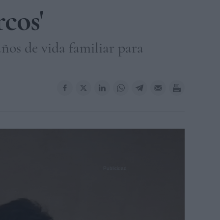
cos'
años de vida familiar para
na de una familia y su experiencia con el autismo. CORTESÍA