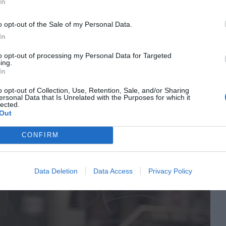
In
e querían hacer un documental, aunque gracias a los
o opt-out of the Sale of my Personal Data.
 a Marcos y a Pablo, el hermano mayor. Juegan, se
In
es que el primogénito desarrollaba para intentar
to opt-out of processing my Personal Data for Targeted
ras cosas que inspiraron a la madre.
ing.
In
sidad imperiosa de entender, la impulsaron a realizar
o opt-out of Collection, Use, Retention, Sale, and/or Sharing
ersonal Data that Is Unrelated with the Purposes for which it
 han sido narradas por personas no autistas – afirma-,
lected.
nde con lo que ellos son realmente”.
Out
CONFIRM
re del “niño con problemas”, la que fracasó. “Romper
 fue lo que me salvó, y salvó la relación con mis hijos”.
Data Deletion
Data Access
Privacy Policy