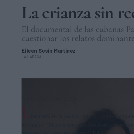
La crianza sin r
El documental de las cubanas Pat
cuestionar los relatos dominante
Eileen Sosin Martínez
LA HABANA
Una escena doméstica registrada durante el rodaje de 'Código
12 DE ENERO DE 2026 (08:23 CET)
L
iena está en la cocina, parece a punto de llor
la cámara: “Marcos tiene sus fortalezas, como cua
trastorno del espectro autista (TEA).