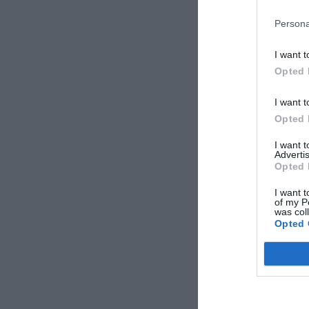
Persona
I want t
Opted 
I want t
Opted 
I want 
Advertis
Opted 
I want t
of my P
was col
Opted 