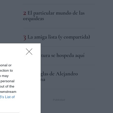
El particular mundo de las
orquídeas
La amiga lista (y compartida)
La cultura se hospeda aquí
sonal or
ection to
Las reglas de Alejandro
ou may
Cartagena
 personal
out of the
 downstream
B’s List of