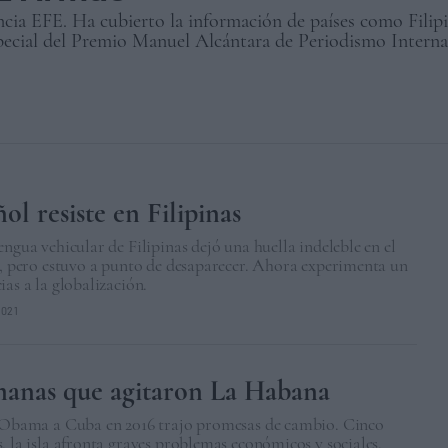
cia EFE. Ha cubierto la información de países como Filipi
pecial del Premio Manuel Alcántara de Periodismo Interna
ol resiste en Filipinas
engua vehicular de Filipinas dejó una huella indeleble en el
o, pero estuvo a punto de desaparecer. Ahora experimenta un
ias a la globalización.
2021
manas que agitaron La Habana
e Obama a Cuba en 2016 trajo promesas de cambio. Cinco
, la isla afronta graves problemas económicos y sociales.