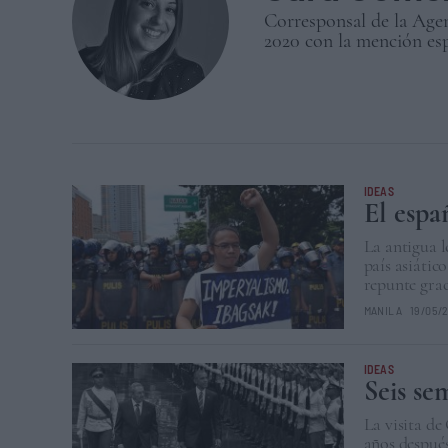
Corresponsal de la Agen
2020 con la mención es
IDEAS
El españ
La antigua l
país asiátic
repunte grac
MANILA
19/05/
IDEAS
Seis se
La visita d
años después