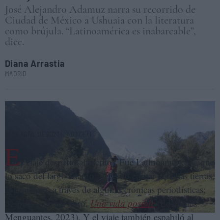
José Alejandro Adamuz narra su recorrido de
Ciudad de México a Ushuaia con la literatura
como brújula. “Latinoamérica es inabarcable”,
dice.
Diana Arrastia
MADRID
Una mujer en Huaraz, Perú, retratada por el autor de 'Una vida posible'.
JOSÉ ALEJANDRO ADAMUZ
17 DE ABRIL DE 2023 (07:00 CET)
E
l viaje despertó al escritor. Fue Latinoamérica la que
lo sacó del largo letargo: necesitó contar aquellas tierras,
al principio, a través de algunas crónicas periodísticas;
después, con un libro,
Una vida posible
(Ediciones
Menguantes, 2023). Y el viaje también espabiló al