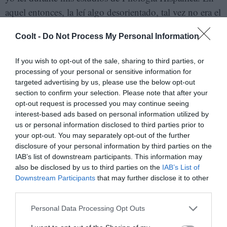
aquel entonces, la leí algo desorientado, tal vez no era el
momento, pero estaba en el programa de la asignatura
Coolt -
Do Not Process My Personal Information
de Literatura Hispanoamericana. No me di cuenta de
todo lo que significaba la novela y lo descubrí antes de
If you wish to opt-out of the sale, sharing to third parties, or
irme de viaje. El personaje es alguien que ha
processing of your personal or sensitive information for
abandonado los sueños por una vida más práctica. Un
targeted advertising by us, please use the below opt-out
section to confirm your selection. Please note that after your
músico que se dedica a hacer música para anuncios y ha
opt-out request is processed you may continue seeing
renunciado a la creación de otro tipo de obras más
interest-based ads based on personal information utilized by
personales. Él también se da cuenta e intenta cambiarlo
us or personal information disclosed to third parties prior to
your opt-out. You may separately opt-out of the further
durante un viaje. Era como una guía que me iba a
disclosure of your personal information by third parties on the
hablar del viaje transformador que yo estaba
IAB’s list of downstream participants. This information may
emprendiendo.
Rayuela
de
Cortázar es para mí el libro
also be disclosed by us to third parties on the
IAB’s List of
Downstream Participants
that may further disclose it to other
definitivo, el que me llevaría a una isla abandonada, en
third parties.
él está todo. Es un libro-universo, porque lo puedes
abrir por cualquier página, leer boca arriba o boca abajo
Personal Data Processing Opt Outs
y siempre vas a encontrar una cosa distinta, un detalle