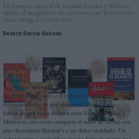
La frontera natural de Estados Unidos y México
define el imaginario de escritores que han crecido
en un margen o en el otro.
Beatriz García Guirado
Literatura fronteriza. ELENA CANTÓN
6 DE SEPTIEMBRE DE 2021 (07:00 CET)
C
on una extensión de más de 3.000 kilómetros a lo
largo del Río Grande o Río Bravo —nombre
variable
dependiendo de en qué margen se ubique uno—,
hablar de una única frontera entre Estados Unidos y
México es casi como comparar el muro de Trump con
una chocolatina Hershey's o un dulce enchilado. Un
reduccionismo geopolítico que no tiene en cuenta que