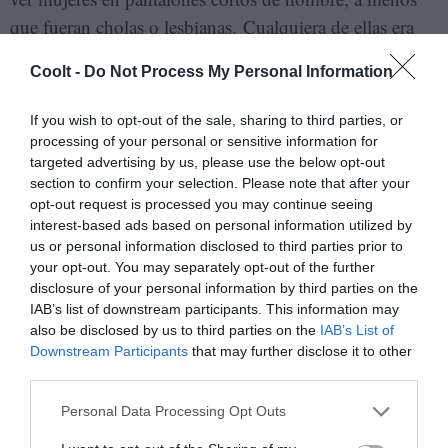
que fueran cholas o lesbianas. Cualquiera de ellas era
una mala noticia en Juárez. En lo que respecta a los
Coolt -
Do Not Process My Personal Information
mexicanos, significaban lo mismo: traidoras. Como
americanas americanizadas y mimadas por las libertades
If you wish to opt-out of the sale, sharing to third parties, or
y comportamientos del Primer Mundo, las cholas
processing of your personal or sensitive information for
targeted advertising by us, please use the below opt-out
traicionaban su propia cultura. Las lesbianas, aunque
section to confirm your selection. Please note that after your
eran el sueño húmedo de todo macho —para
opt-out request is processed you may continue seeing
voyeurismo o para conquistar— por supuesto,
interest-based ads based on personal information utilized by
us or personal information disclosed to third parties prior to
traicionaban no sólo su cultura, sino su género, sus
your opt-out. You may separately opt-out of the further
familias y su religión”.
disclosure of your personal information by third parties on the
IAB’s list of downstream participants. This information may
* * * *
also be disclosed by us to third parties on the
IAB’s List of
Downstream Participants
that may further disclose it to other
third parties.
Al norte del Río Bravo
Personal Data Processing Opt Outs