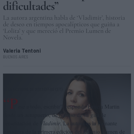
dificultades”
La autora argentina habla de ‘Vladimir’, historia
de deseo en tiempos apocalípticos que guiña a
‘Lolita’ y que mereció el Premio Lumen de
Novela.
Valeria Tentoni
BUENOS AIRES
La escritora argentina Leticia Martin. ALEJANDRA LÓPEZ
30 DE OCTUBRE DE 2023 (07:00 CET)
“P
ese a todo, escribir”, responde Leticia Martin
desde un aeropuerto, de regreso de su gira de
presentación de
Vladimir
. La autora es la flamante
ganadora de la primera edición del Premio Lumen de