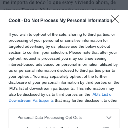
me importa de todo lo que estoy viviendo ahora, de
gira por España. Ni lo que nadie piense, ni tampoco
mucho lo que se diga, sino lo que va a pesar cuando
Coolt -
Do Not Process My Personal Information
finalice este momento feliz, el impacto de este
reconocimiento en mi escritura venidera, en las nuevas
If you wish to opt-out of the sale, sharing to third parties, or
processing of your personal or sensitive information for
ideas de libros que hoy no imagino pero que sé —como
targeted advertising by us, please use the below opt-out
supe siempre— que voy a escribir.
section to confirm your selection. Please note that after your
opt-out request is processed you may continue seeing
-
Venías escribiendo poesía, cuentos, también
interest-based ads based on personal information utilized by
ensayos. ¿Cómo te llevás con la novela?
us or personal information disclosed to third parties prior to
your opt-out. You may separately opt-out of the further
disclosure of your personal information by third parties on the
- Escribí siempre poesía, desde niña. No pierdo esa
IAB’s list of downstream participants. This information may
compañía, no dejo que la poesía me deje. Tampoco la
also be disclosed by us to third parties on the
IAB’s List of
convoco, aparece sola de vez en cuando. Me acompaña
Downstream Participants
that may further disclose it to other
third parties.
en los procesos vitales y en los largos mojones que
implica escribir una novela, género que me resulta más
Personal Data Processing Opt Outs
trabajoso y cuesta arriba. Entre una novela y la