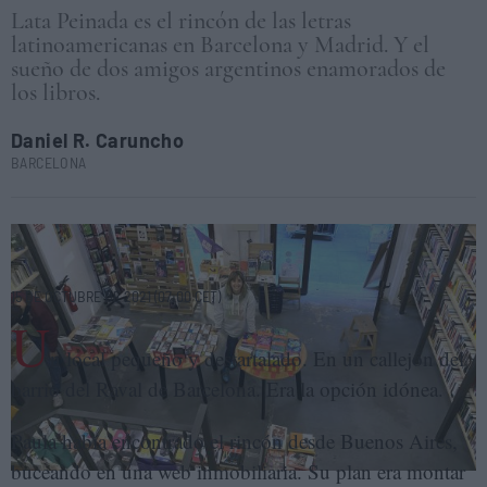
Lata Peinada es el rincón de las letras
latinoamericanas en Barcelona y Madrid. Y el
sueño de dos amigos argentinos enamorados de
los libros.
Daniel R. Caruncho
BARCELONA
Paula Vázquez, socia fundadora de la librería Lata Peinada, en el local
de Barcelona. D. R. C.
15 DE OCTUBRE DE 2021 (07:00 CET)
U
n local pequeño y destartalado. En un callejón del
barrio del Raval de Barcelona. Era la opción idónea.
Paula había encontrado el rincón desde Buenos Aires,
buceando en una web inmobiliaria. Su plan era montar