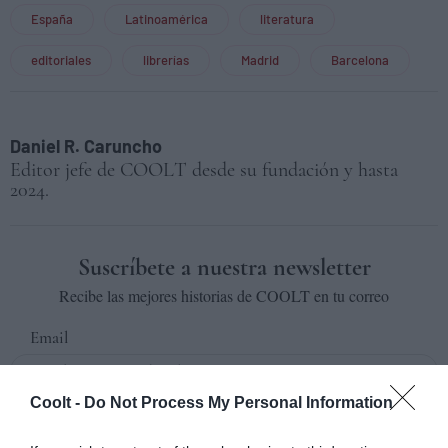
España
Latinoamérica
literatura
editoriales
librerías
Madrid
Barcelona
Daniel R. Caruncho
Editor jefe de COOLT desde su fundación y hasta
2024.
Suscríbete a nuestra newsletter
Recibe las mejores historias de COOLT en tu correo
Email
Coolt -
Do Not Process My Personal Information
Suscribirse