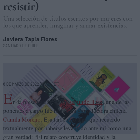
resistir)
Una selección de títulos escritos por mujeres con
los que aprender, imaginar y armar existencias.
Javiera Tapia Flores
SANTIAGO DE CHILE
Lo firma una mujer: 10 libros para construir (y resistir). ELENA
CANTÓN
8 DE MARZO DE 2022 (07:00 CET)
E
n la presentación de mi
segundo libro
, una de las
ponentes a cargo fue la música y productora chilena
Camila Moreno
. Esa tarde dijo algo que recuerdo
textualmente por haberse levantado ante mí como una
gran verdad: “El relato construye identidad y la