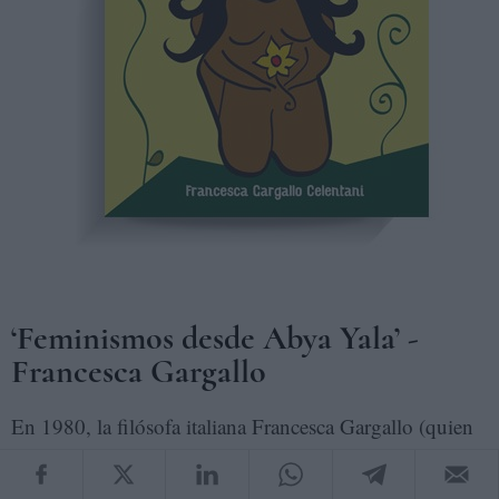
‘Feminismos desde Abya Yala’ -
Francesca Gargallo
En 1980, la filósofa italiana Francesca Gargallo (quien
lamentablemente murió el 3 de marzo pasado producto
de un cáncer a los 65 años) llegó a Latinoamérica y fue