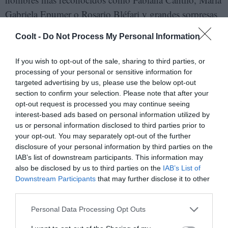
Gabriela Epumer o Rosario Bléfari y grandes sorpresas
como Mirtha Defilpo, hasta una nueva generación de
Coolt -
Do Not Process My Personal Information
músicas como Marina Fages o Barbi Recanati. En su
ensayo publicado por
Marea Editorial
, Romina se
If you wish to opt-out of the sale, sharing to third parties, or
encarga de cuestionar aquel canon que pasó por encima
processing of your personal or sensitive information for
targeted advertising by us, please use the below opt-out
de todas aquellas mujeres y personas LGBTIQ+ que
section to confirm your selection. Please note that after your
ayudaron a construir todo este camino y no solo desde
opt-out request is processed you may continue seeing
las músicas, sino también que aquellas muchas veces
interest-based ads based on personal information utilized by
us or personal information disclosed to third parties prior to
señaladas como novias o musas, fueron quienes
your opt-out. You may separately opt-out of the further
sostuvieron la vida, tanto la cotidiana como la artística,
disclosure of your personal information by third parties on the
de sus compañeros y conocidos de la “escena”:
IAB’s list of downstream participants. This information may
also be disclosed by us to third parties on the
IAB’s List of
diseñadoras, técnicas, fotógrafas y productoras. Como
Downstream Participants
that may further disclose it to other
se lee en los carteles que inundan las calles también
third parties.
durante el 8 de marzo: nunca más sin nosotras. Gracias,
Personal Data Processing Opt Outs
Romina.