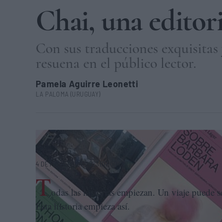
Chai, una editor
Con sus traducciones exquisitas y
resuena en el público lector.
Pamela Aguirre Leonetti
LA PALOMA (URUGUAY)
Portadas de algunos de los libros publicados por la editoria
4 DE FEBRERO DE 2023 (07:00 CET)
T
odas las historias empiezan. Un viaje puede 
Esta historia empieza así.