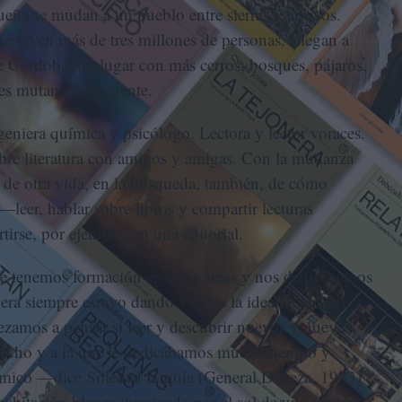
eña se mudan a un pueblo entre sierras y arroyos.
ue viven más de tres millones de personas. Llegan a
de Córdoba; un lugar con más cerros, bosques, pájaros,
es mutantes que gente.
geniera química y psicólogo. Lectora y lector voraces.
bre literatura con amigos y amigas. Con la mudanza
 de otra vida, en la búsqueda, también, de cómo
—leer, hablar sobre libros y compartir lecturas
irse, por ejemplo, en una editorial.
 tenemos formación en otras áreas y nos dedicábamos
era siempre estuvo dando vueltas la idea de tener una
zamos a pensar si leer y descubrir nuevos y nuevas
mucho y a la que le dedicábamos mucho tiempo y
nómico —dice Soledad Urquía (General Deheza, 1983)
bitación blanca iluminada por el sol de una mañana