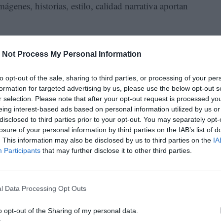
ágenes, historias, estilo, calidad narrativa aportan
publicación del primer libro de la colección Chai:
 Not Process My Personal Information
, traducido por la escritora argentina Virginia Higa.
ces no habían sido editadas en español:
The
to opt-out of the sale, sharing to third parties, or processing of your per
ntiago La Rosa, que ya estaban rodeados de libros y
formation for targeted advertising by us, please use the below opt-out s
ndia
y
La luz y la montaña
, en Tenemos las Máquinas;
r selection. Please note that after your opt-out request is processed y
eing interest-based ads based on personal information utilized by us or
ida y Sigilo respectivamente— adoptaron el oficio de
disclosed to third parties prior to your opt-out. You may separately opt-
y de la literatura.
losure of your personal information by third parties on the IAB’s list of
. This information may also be disclosed by us to third parties on the
IA
una veintena de títulos que distribuye en Argentina,
Participants
that may further disclose it to other third parties.
 meteorito,
de Harry Dodge con traducción de Damián
 la editorial incluye una Colección Cuentos dirigida
l Data Processing Opt Outs
rca seis libros; y otra de Elementales, iniciada en mayo
ibro de un autor o autora no contemporáneo que aún
o opt-out of the Sharing of my personal data.
uró con los
Diarios
de Katherine Mansfield, traducidos