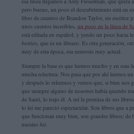
esa línea llegamos a Amy Fusselman, que quizá a 
pero bueno, un poco el descubrimiento está en e
libro de cuentos de Brandon Taylor, un escritor
unos cuentos increíbles,
un poco en la línea de S
está editada en español, y yendo un poco hacia l
bestias
, que es un librazo. Es otra generación, otr
muy de esta época, esa neurosis muy actual.
Siempre la base es que leemos mucho y en esas l
mucha relectura. Nos pasa que por ahí leemos un 
y después lo releemos y vemos que, si bien nos g
que siempre alguno de nosotres había querido tra
de Santi, lo trajo él. A mí la premisa de sus libr
lo leí me pareció espectacular. Son libros que a p
que funcionan muy bien, son grandes libros; de
nuestro
hit.