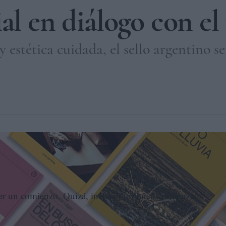
ial en diálogo con 
 estética cuidada, el sello argentino s
l Chai. ELENA CANTÓN
ser un comienzo. Quizá, incluso, un buen comienzo.