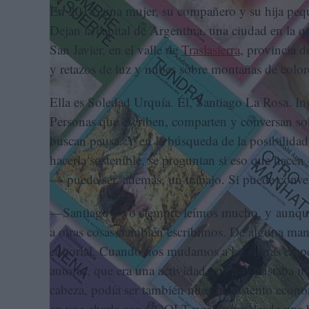
En 2018, una mujer, su compañero y su hija pequ
Dejan la capital de Argentina, una ciudad en la q
San Javier, en el valle de
Traslasierra
, provincia 
y retazos de luz y nubes sobre montañas de color
Ella es Soledad Urquía. Él, Santiago La Rosa. In
Personas que escriben, comparten y conversan so
buscan pausa. Y en la búsqueda de la posibilidad
hacerla sostenible, se preguntan si eso que hacen 
— puede ser, además, un trabajo. Si puede convert
—Santiago y yo siempre leímos mucho, y aunque
a otras cosas, también escribimos. De alguna man
editorial. Cuando nos mudamos a las sierras empe
autoras, que era una actividad que nos gustaba 
cabeza, podía ser también nuestro sustento eco
en una charla con COOLT por Zoom desde una ha