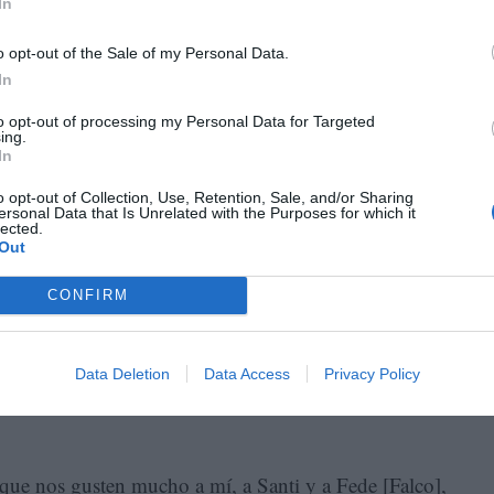
In
o opt-out of the Sale of my Personal Data.
In
to opt-out of processing my Personal Data for Targeted
ción de narrativa contemporánea. Fue algo un poco
ing.
In
te el proyecto, nos dimos cuenta de que quizá teníamos
orial dedicada exclusivamente a publicar autores y
o opt-out of Collection, Use, Retention, Sale, and/or Sharing
ersonal Data that Is Unrelated with the Purposes for which it
i bien hay editoriales que hacen traducciones y están
lected.
Out
utores nuevos no estaba tan cubierto. Entendíamos que
mo presentar autores y autoras que puedan resonarles a
CONFIRM
critoras poco conocidos. Y era más arriesgado todavía
ocida. ¿Por qué iban a confiar en nosotres? Pero
Data Deletion
Data Access
Privacy Policy
os que nos gusten mucho a mí, a Santi y a Fede [Falco],