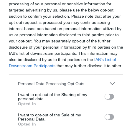
processing of your personal or sensitive information for
targeted advertising by us, please use the below opt-out
IDEAS
section to confirm your selection. Please note that after your
Una historia junto al Bay Bridge
opt-out request is processed you may continue seeing
Viaje al San Francisco de los setenta. De los Dead Kennedys a
interest-based ads based on personal information utilized by
Allen Ginsberg, pasando por Harvey Milk y la sombra de
us or personal information disclosed to third parties prior to
Vietnam.
your opt-out. You may separately opt-out of the further
BARCELONA
02/05/2021
disclosure of your personal information by third parties on the
IAB’s list of downstream participants. This information may
also be disclosed by us to third parties on the
IAB’s List of
Downstream Participants
that may further disclose it to other
LO MÁS LEÍDO
third parties.
Personal Data Processing Opt Outs
La amiga lista (y compartida)
I want to opt-out of the Sharing of my
personal data.
Opted In
El particular mundo de las orquídeas
I want to opt-out of the Sale of my
Personal Data.
Opted In