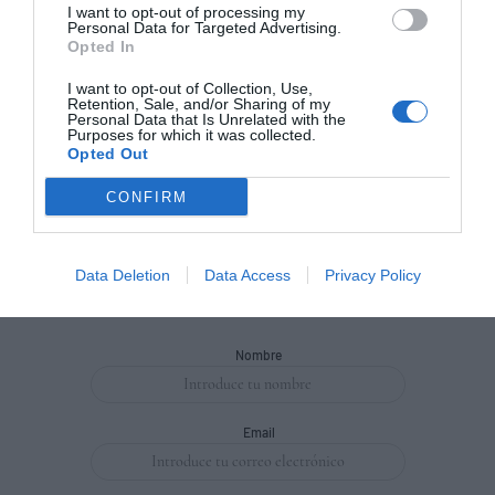
Las reglas de Alejandro Cartagena
I want to opt-out of processing my
Personal Data for Targeted Advertising.
Opted In
El hotel de las leyendas
I want to opt-out of Collection, Use,
Retention, Sale, and/or Sharing of my
Personal Data that Is Unrelated with the
Purposes for which it was collected.
Opted Out
CONFIRM
Suscríbete a nuestra newsletter
Data Deletion
Data Access
Privacy Policy
Recibe las mejores historias de COOLT en tu correo
Nombre
Email