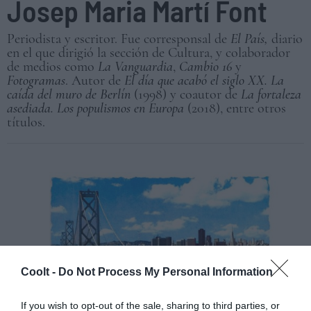
Josep Maria Martí Font
Periodista y escritor. Fue corresponsal de
El País,
diario
en el que dirigió la sección de Cultura, y colaborador
de medios como
La Vanguardia
,
Cambio 16
y
Fotogramas
. Autor de
El día que acabó el siglo XX. La
caída del muro de Berlín
(1998) y coautor de
La fortaleza
asediada. Los populismos en Europa
(2018), entre otros
títulos.
Coolt -
Do Not Process My Personal Information
If you wish to opt-out of the sale, sharing to third parties, or