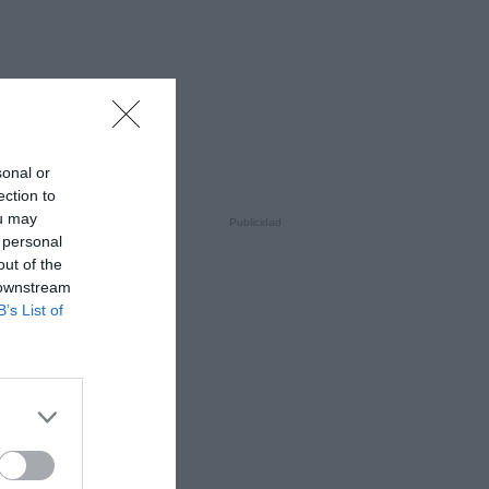
sonal or
ection to
ou may
 personal
out of the
 downstream
B’s List of