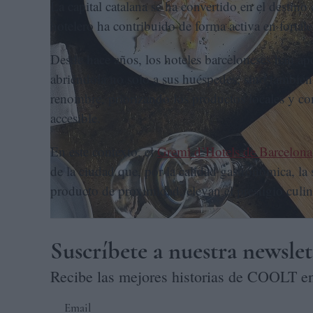
La capital catalana se ha convertido en el destino 
hotelero ha contribuido de forma activa en fortal
Desde hace años, los hoteles barceloneses han ap
abriéndola no solo a sus huéspedes, sino también
renombre, priorizando los productos locales y co
accesible.
En este contexto, el
Gremi d’Hotels de Barcelona
de la ciudad que, por la calidad gastronómica, la 
producto de proximidad, elevan el prestigio culin
Suscríbete a nuestra newslet
Recibe las mejores historias de COOLT en
Email