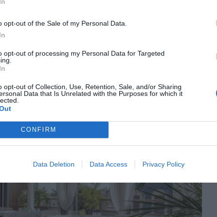
El Patio
In
 más de 25 quesos.
, un jardín urbano del
onde disfrutar de las propuestas del restaurante
o opt-out of the Sale of my Personal Data.
tro de Barcelona.
In
dra-barcelona-hotel/
to opt-out of processing my Personal Data for Targeted
ing.
In
o opt-out of Collection, Use, Retention, Sale, and/or Sharing
ersonal Data that Is Unrelated with the Purposes for which it
lected.
Out
CONFIRM
Data Deletion
Data Access
Privacy Policy