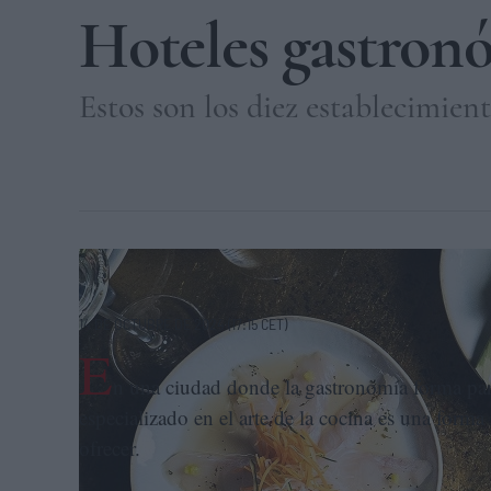
Hoteles gastron
Estos son los diez establecimient
Platos de Claris Hotel & Spa GL, uno de los diez hoteles de Ba
14 DE OCTUBRE DE 2024 (17:15 CET)
E
n una ciudad donde la gastronomía forma parte
especializado en el arte de la cocina es una forma
ofrecer.