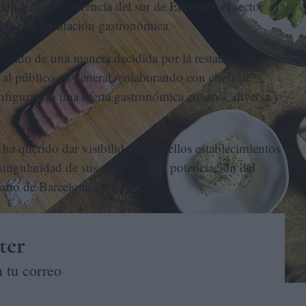
culinario de referencia del sur de Europa y el sector
ecer esta reputación gastronómica.
ostado de una manera decidida por la restauración,
 al público en general, colaborando con chefs de
nfigurando una oferta gastronómica creativa, diversa y
ha querido dar visibilidad a aquellos establecimientos
singularidad de sus espacios y la potenciación del
ario de Barcelona.
ter
 tu correo