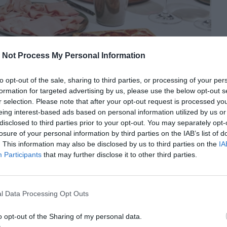
 Not Process My Personal Information
to opt-out of the sale, sharing to third parties, or processing of your per
formation for targeted advertising by us, please use the below opt-out s
r selection. Please note that after your opt-out request is processed y
eing interest-based ads based on personal information utilized by us or
disclosed to third parties prior to your opt-out. You may separately opt-
losure of your personal information by third parties on the IAB’s list of
. This information may also be disclosed by us to third parties on the
IA
by Hilton
Participants
that may further disclose it to other third parties.
ca que destaca por su calidad y uso de productos
Solomillo
os catalanes. Su restaurante
introduce el
l Data Processing Opt Outs
omensal elige el tipo de carne, su cocción, peso,
acio del hotel, es ideal para un aperitivo con embutidos
o opt-out of the Sharing of my personal data.