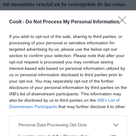
un momento crucial en tu concepción de las cosas
fue cuando tenías 8 ó 9 años y un compañero tuyo
la preguntó a la maestra qué era el infinito. En la
Coolt -
Do Not Process My Personal Information
charla decís que su explicación después fue
decepcionante, porque no tenía nada que ver con lo
If you wish to opt-out of the sale, sharing to third parties, or
processing of your personal or sensitive information for
que pensabas o imaginabas. ¿Cuál fue esa
targeted advertising by us, please use the below opt-out
respuesta?
section to confirm your selection. Please note that after your
opt-out request is processed you may continue seeing
- Sí, esa respuesta provocó mi primera gran angustia
interest-based ads based on personal information utilized by
us or personal information disclosed to third parties prior to
existencial. Recuerdo que me duró varios días. La
your opt-out. You may separately opt-out of the further
respuesta de esa maestra fue una respuesta que tuvo que
disclosure of your personal information by third parties on the
ver con la religión, y yo esperaba que tuviera que ver
IAB’s list of downstream participants. This information may
also be disclosed by us to third parties on the
IAB’s List of
con la ciencia, al menos. O con cierta magia, incluso.
Downstream Participants
that may further disclose it to other
Nunca tuve cariño por la religión. Y lo que escuché no
third parties.
me tranquilizó en absoluto. Lo que estuvo bueno es que
Personal Data Processing Opt Outs
me negué a creerlo. Me dije a mí mismo: “Esto no