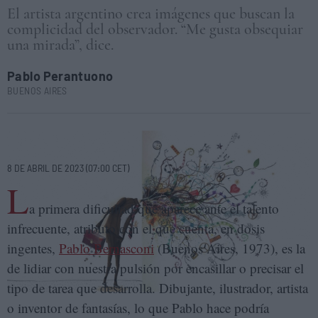
El artista argentino crea imágenes que buscan la
complicidad del observador. “Me gusta obsequiar
una mirada”, dice.
Pablo Perantuono
BUENOS AIRES
Ilustración de Pablo Bernasconi para el libro 'Bifocal'. EDHASA
8 DE ABRIL DE 2023 (07:00 CET)
L
a primera dificultad que aparece ante el talento
infrecuente, atributo con el que cuenta, en dosis
ingentes,
Pablo Bernasconi
(Buenos Aires, 1973), es la
de lidiar con nuestra pulsión por encasillar o precisar el
tipo de tarea que desarrolla. Dibujante, ilustrador, artista
o inventor de fantasías, lo que Pablo hace podría