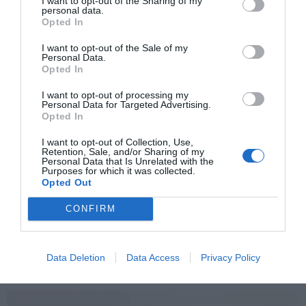
puede ser así”. En un sentido, fue muy sanador, porque
I want to opt-out of the Sharing of my
personal data.
me propuse buscar otra respuesta. Y tratar de
Opted In
encontrarla. Algo evidentemente se disparó en mi
I want to opt-out of the Sale of my
Personal Data.
cabeza. Abrió distintos caminos de posibles respuestas a
Opted In
un enigma que nadie conoce.
I want to opt-out of processing my
Personal Data for Targeted Advertising.
- Bueno, un artista es un inconformista por
Opted In
definición. Y eso parecen ofrecer tus dibujos,
I want to opt-out of Collection, Use,
caminos alternativos.
Retention, Sale, and/or Sharing of my
Personal Data that Is Unrelated with the
Purposes for which it was collected.
- Creo que ese es el registro del arte. A mí me gusta
Opted Out
obsequiar una mirada. Descartar la condescendencia con
CONFIRM
el lector, exigirle algo. Es algo que en este momento no
es demasiado frecuente. Me gusta transitar ese espacio.
Exigir una emoción.
Data Deletion
Data Access
Privacy Policy