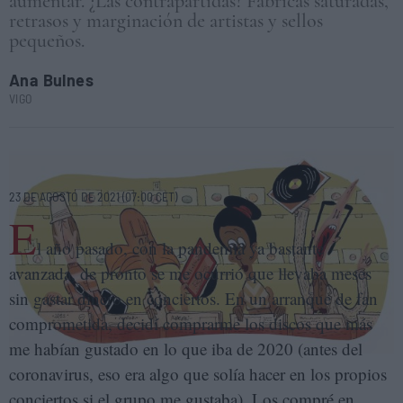
aumentar. ¿Las contrapartidas? Fábricas saturadas,
retrasos y marginación de artistas y sellos
pequeños.
Ana Bulnes
VIGO
ALBERTO HERNÁNDEZ MEDINA
23 DE AGOSTO DE 2021 (07:00 CET)
E
l año pasado, con la pandemia ya bastante
avanzada, de pronto se me ocurrió que llevaba meses
sin gastar dinero en conciertos. En un arranque de fan
comprometida, decidí comprarme los discos que más
me habían gustado en lo que iba de 2020 (antes del
coronavirus, eso era algo que solía hacer en los propios
conciertos si el grupo me gustaba). Los compré en