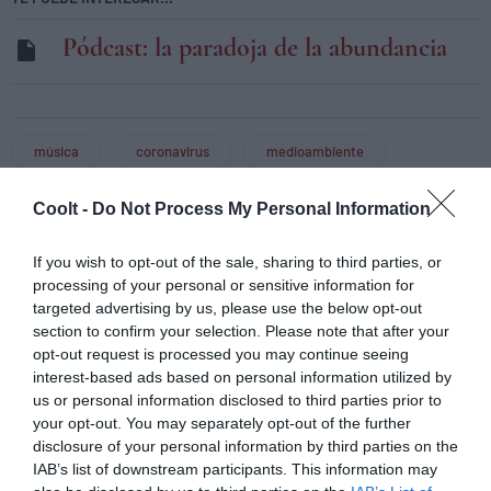
Pódcast: la paradoja de la abundancia
música
coronavirus
medioambiente
Coolt -
Do Not Process My Personal Information
Ana Bulnes
If you wish to opt-out of the sale, sharing to third parties, or
Periodista. Colaboradora de medios como
El País
y
processing of your personal or sensitive information for
Archiletras
. Cofundadora del medio digital de
targeted advertising by us, please use the below opt-out
tendencias
Disquecool
.
section to confirm your selection. Please note that after your
opt-out request is processed you may continue seeing
interest-based ads based on personal information utilized by
Suscríbete a nuestra newsletter
us or personal information disclosed to third parties prior to
your opt-out. You may separately opt-out of the further
Recibe las mejores historias de COOLT en tu correo
disclosure of your personal information by third parties on the
IAB’s list of downstream participants. This information may
Email