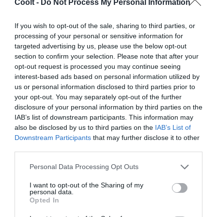
Coolt -
Do Not Process My Personal Information
If you wish to opt-out of the sale, sharing to third parties, or
processing of your personal or sensitive information for
targeted advertising by us, please use the below opt-out
ARTES
Ciudad Juárez, hoy igual que ayer
section to confirm your selection. Please note that after your
opt-out request is processed you may continue seeing
'Señorita extraviada', el documental pionero de Lourdes
interest-based ads based on personal information utilized by
Portillo sobre las desaparecidas de Ciudad Juárez, cumple 20
us or personal information disclosed to third parties prior to
años. Poco ha cambiado desde entonces.
your opt-out. You may separately opt-out of the further
PHILIPP ENGEL
BARCELONA
02/06/2021
disclosure of your personal information by third parties on the
IAB’s list of downstream participants. This information may
also be disclosed by us to third parties on the
IAB’s List of
Downstream Participants
that may further disclose it to other
third parties.
Personal Data Processing Opt Outs
I want to opt-out of the Sharing of my
personal data.
Opted In