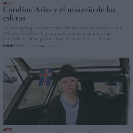
ARTES
Carolina Arias y el misterio de las
esferas
La antropóloga costarricense debuta como realizadora con
'Objetos rebeldes'. Un acercamiento a las enigmáticas
petroesferas de su país a través de la memoria familiar.
PHILIPP ENGEL
BARCELONA
24/05/2021
ARTES