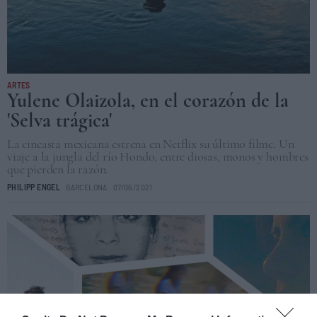
ARTES
Yulene Olaizola, en el corazón de la
'Selva trágica'
La cineasta mexicana estrena en Netflix su último filme. Un
viaje a la jungla del río Hondo, entre diosas, monos y hombres
que pierden la razón.
PHILIPP ENGEL
BARCELONA
07/06/2021