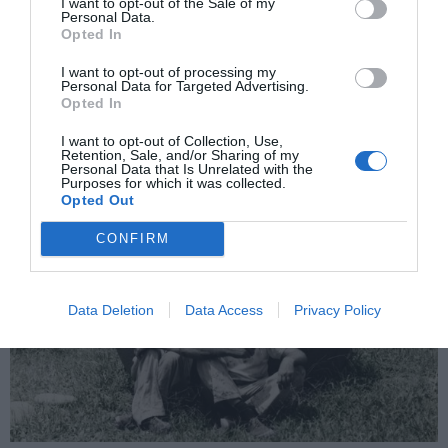
I want to opt-out of the Sale of my
Personal Data.
Opted In
ARTES
Matías Piñeiro, enamorado de
I want to opt-out of processing my
Personal Data for Targeted Advertising.
Shakespeare
Opted In
El cineasta argentino lleva más de una década llevando a su
I want to opt-out of Collection, Use,
terreno las comedias menos conocidas del dramaturgo inglés.
Retention, Sale, and/or Sharing of my
Personal Data that Is Unrelated with the
PHILIPP ENGEL
BARCELONA
27/05/2021
Purposes for which it was collected.
Opted Out
CONFIRM
Data Deletion
Data Access
Privacy Policy